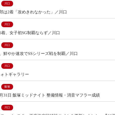
川口
郎は2着「攻めきれなかった」／川口
川口
6着、女子初SG制覇ならず／川口
川口
、鮮やか速攻でSSシリーズ戦を制覇／川口
川口
フォトギャラリー
飯塚
年12月31日 飯塚ミッドナイト 整備情報・消音マフラー成績
川口