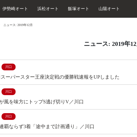
伊勢崎オート
浜松オート
飯塚オート
山陽オート
ニュース: 2019年12月
ニュース: 2019年1
川口
4回スーパースター王座決定戦の優勝戦速報をUPしました
川口
が風を味方にトップS逃げ切りV／川口
川口
連覇ならず3着「途中まで計画通り」／川口