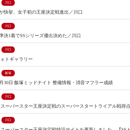
川口
が快挙、女子初の王座決定戦進出／川口
川口
準決1着でSSシリーズ優出決めた／川口
川口
フォトギャラリー
飯塚
年12月30日 飯塚ミッドナイト 整備情報・消音マフラー成績
川口
4回スーパースター王座決定戦のスーパースタートライアル戦得
川口
4回スーパースター王座決定戦特設サイトを更新しました 【SS