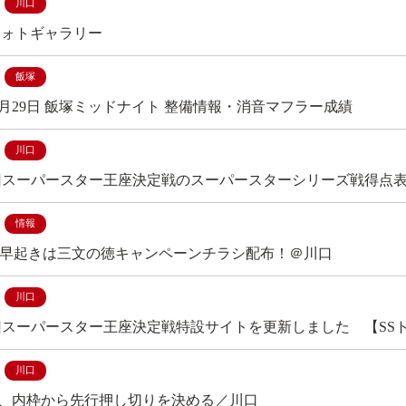
川口
フォトギャラリー
飯塚
年12月29日 飯塚ミッドナイト 整備情報・消音マフラー成績
川口
4回スーパースター王座決定戦のスーパースターシリーズ戦得点
情報
0(月) 早起きは三文の徳キャンペーンチラシ配布！＠川口
川口
4回スーパースター王座決定戦特設サイトを更新しました 【SS
川口
、内枠から先行押し切りを決める／川口