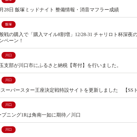
年12月28日 飯塚ミッドナイト 整備情報・消音マフラー成績
飯塚
般戦の購入で「購入マイル8割増」12/28-31 チャリロト杯
ンペーン！
川口
玉支部が川口市にふるさと納税【寄付】を行いました。
川口
4回スーパースター王座決定戦特設サイトを更新しました 【SS
川口
ープニング1Rは角南一如に期待／川口
川口