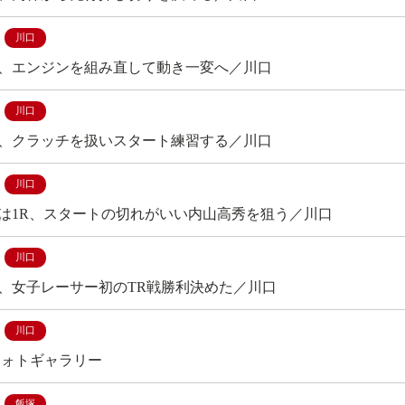
川口
、エンジンを組み直して動き一変へ／川口
川口
、クラッチを扱いスタート練習する／川口
川口
は1R、スタートの切れがいい内山高秀を狙う／川口
川口
、女子レーサー初のTR戦勝利決めた／川口
川口
フォトギャラリー
飯塚