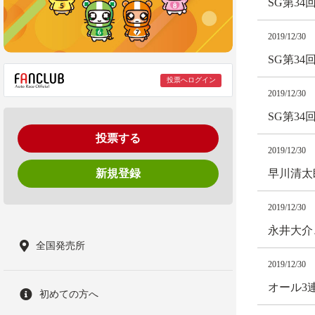
SG第3
2019/12/30
SG第3
投票へログイン
2019/12/30
SG第3
投票する
2019/12/30
新規登録
早川清太
2019/12/30
永井大介
全国発売所
2019/12/30
オール3
初めての方へ