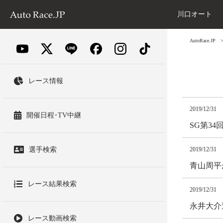
川口オート
AutoRace.JP
レース情報
2019/12/31
開催日程･TV中継
SG第3
選手検索
2019/12/31
青山周平
レース結果検索
2019/12/31
永井大介
レース動画検索