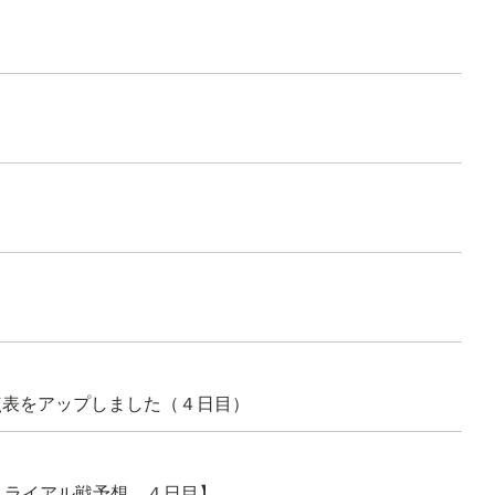
点表をアップしました（４日目）
トライアル戦予想 ４日目】