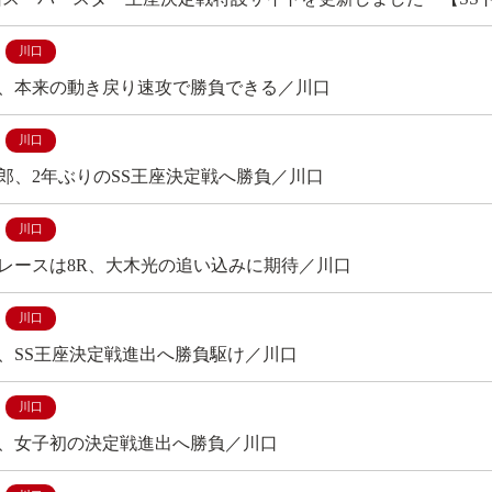
川口
、本来の動き戻り速攻で勝負できる／川口
川口
郎、2年ぶりのSS王座決定戦へ勝負／川口
川口
レースは8R、大木光の追い込みに期待／川口
川口
、SS王座決定戦進出へ勝負駆け／川口
川口
、女子初の決定戦進出へ勝負／川口