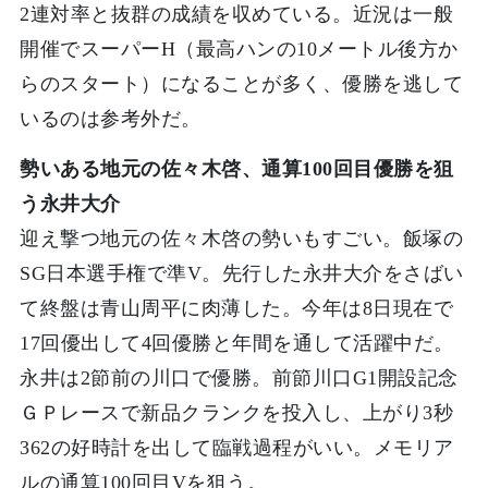
2連対率と抜群の成績を収めている。近況は一般
開催でスーパーH（最高ハンの10メートル後方か
らのスタート）になることが多く、優勝を逃して
いるのは参考外だ。
勢いある地元の佐々木啓、通算100回目優勝を狙
う永井大介
迎え撃つ地元の佐々木啓の勢いもすごい。飯塚の
SG日本選手権で準V。先行した永井大介をさばい
て終盤は青山周平に肉薄した。今年は8日現在で
17回優出して4回優勝と年間を通して活躍中だ。
永井は2節前の川口で優勝。前節川口G1開設記念
ＧＰレースで新品クランクを投入し、上がり3秒
362の好時計を出して臨戦過程がいい。メモリア
ルの通算100回目Vを狙う。