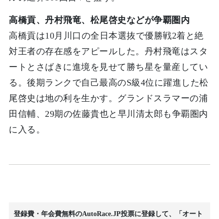
高橋貢、丹村飛竜、松尾啓史などが争覇圏内
高橋貢は10月川口の全日本選抜で優勝戦2着と絶
対王者の存在感をアピールした。丹村飛竜はスタ
ートとさばきに進境を見せて勝ち星を量産してい
る。後期ランクで自己最高のS級4位に躍進した松
尾啓史は地の利を生かす。グランドスラマーの浦
田信輔、29期の佐藤貴也と早川清太郎も争覇圏内
に入る。
登録費・年会費無料のAutoRace.JP投票に登録して、「オート