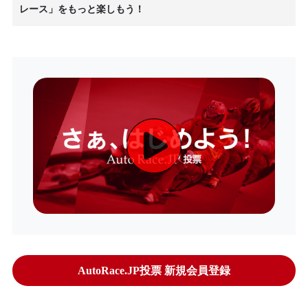
レース」をもっと楽しもう！
AutoRace.JP投票 新規会員登録