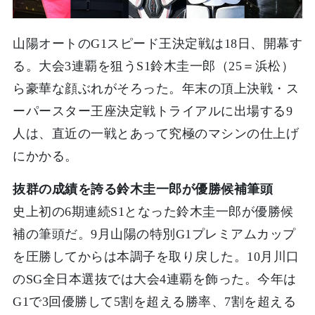
山陽オートのG1スピード王決定戦は18日、開幕す
る。大会3連覇を狙うS1鈴木圭一郎（25＝浜松）
ら豪華な顔ぶれがそろった。年末の頂上決戦・ス
ーパースター王座決定戦トライアルに出場する9
人は、直近の一戦とあって究極のマシンの仕上げ
にかかる。
抜群の成績を誇る鈴木圭一郎が優勝候補筆頭
史上初の6期連続S1となった鈴木圭一郎が優勝候
補の筆頭だ。9月山陽の特別G1プレミアムカップ
を圧勝してからは本調子を取り戻した。10月川口
のSG全日本選抜では大会4連覇を飾った。今年は
G1で3回優勝して5割を超える勝率、7割を超える