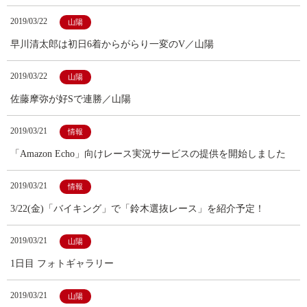
2019/03/22
山陽
早川清太郎は初日6着からがらり一変のV／山陽
2019/03/22
山陽
佐藤摩弥が好Sで連勝／山陽
2019/03/21
情報
「Amazon Echo」向けレース実況サービスの提供を開始しました
2019/03/21
情報
3/22(金)「バイキング」で「鈴木選抜レース」を紹介予定！
2019/03/21
山陽
1日目 フォトギャラリー
2019/03/21
山陽