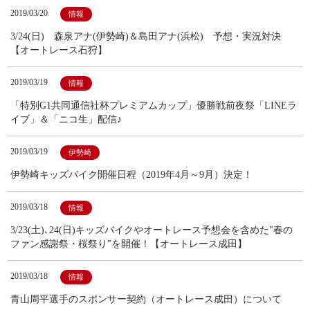
2019/03/20
情報
3/24(日) 森泉アナ(伊勢崎)＆島田アナ(浜松) 予想・実況対決
【オートレース石狩】
2019/03/19
情報
「特別G1共同通信社杯プレミアムカップ」優勝戦前夜祭「LINEラ
イブ」＆「ニコ生」配信♪
2019/03/19
伊勢崎
伊勢崎キッズバイク開催日程（2019年4月～9月）決定！
2019/03/18
情報
3/23(土)､24(日)キッズバイクやオートレース予想会を含めた"春の
ファン感謝祭・桜祭り"を開催！【オートレース成田】
2019/03/18
情報
青山周平選手のスポンサー契約（オートレース成田）について