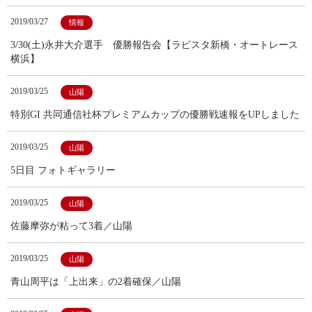
2019/03/27
情報
3/30(土)永井大介選手 優勝報告会【ラピスタ新橋・オートレース
横浜】
2019/03/25
山陽
特別GI 共同通信社杯プレミアムカップの優勝戦速報をUPしました
2019/03/25
山陽
5日目 フォトギャラリー
2019/03/25
山陽
佐藤摩弥が粘って3着／山陽
2019/03/25
山陽
青山周平は「上出来」の2着確保／山陽