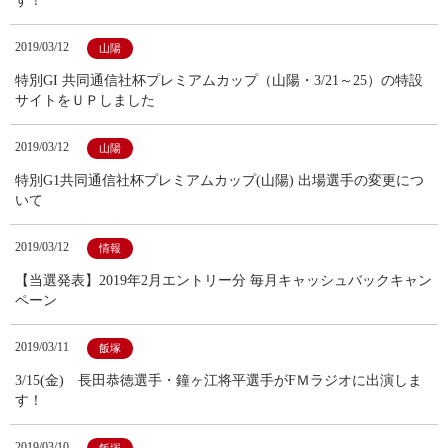
す！
2019/03/12
山陽
特別GI 共同通信社杯プレミアムカップ（山陽・3/21～25）の特設
サイトをＵＰしました
2019/03/12
山陽
特別G1共同通信社杯プレミアムカップ(山陽) 出場選手の変更につ
いて
2019/03/12
情報
【当選発表】2019年2月エントリー分 毎月キャッシュバックキャン
ペーン
2019/03/11
飯塚
3/15(金) 長田恭徳選手・鐘ヶ江将平選手がFＭラジオに出演しま
す！
2019/03/10