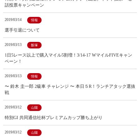
話投票キャンペーン
2019/03/14
情報
選手引退について
2019/03/13
飯塚
1日5レース以上で購入マイル5割増！3/14-17 WマイルFIVEキャン
ペーン！
2019/03/13
情報
〜 鈴木 圭一郎 2級車 チャレンジ 〜 本日５R！ランチアタック選抜
戦
2019/03/12
山陽
特別GI 共同通信社杯プレミアムカップ勝ち上がり
2019/03/12
山陽