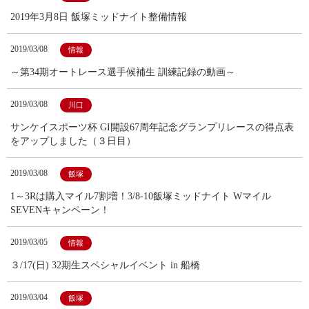
2019年3月8日 飯塚ミッドナイト整備情報
2019/03/08
情報
～第34期オートレース選手候補生 訓練記録の動画～
2019/03/08
川口
サンケイスポーツ杯 GI開設67周年記念グランプリレースの得点表
をアップしました（３日目）
2019/03/08
飯塚
1～3Rは購入マイル7割増！3/8-10飯塚ミッドナイト Wマイル
SEVENキャンペーン！
2019/03/05
情報
３/17(日) 32期生スペシャルイベント in 船橋
2019/03/04
飯塚