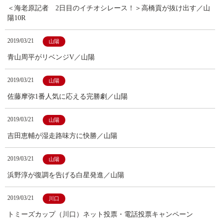
＜海老原記者 2日目のイチオシレース！＞高橋貢が抜け出す／山
陽10R
2019/03/21
山陽
青山周平がリベンジV／山陽
2019/03/21
山陽
佐藤摩弥1番人気に応える完勝劇／山陽
2019/03/21
山陽
吉田恵輔が湿走路味方に快勝／山陽
2019/03/21
山陽
浜野淳が復調を告げる白星発進／山陽
2019/03/21
川口
トミーズカップ（川口）ネット投票・電話投票キャンペーン