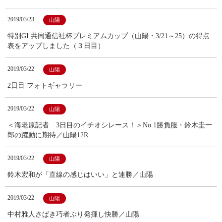
2019/03/23
山陽
特別GI 共同通信社杯プレミアムカップ（山陽・3/21～25）の得点
表をアップしました（３日目）
2019/03/22
山陽
2日目 フォトギャラリー
2019/03/22
山陽
＜海老原記者 3日目のイチオシレース！＞No.1勝負服・鈴木圭一
郎の躍動に期待／山陽12R
2019/03/22
山陽
鈴木宏和が「直線の感じはいい」と連勝／山陽
2019/03/22
山陽
中村雅人さばき巧者ぶり発揮し快勝／山陽