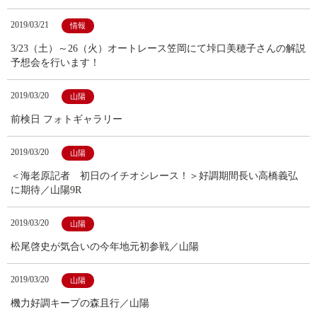
2019/03/21
情報
3/23（土）～26（火）オートレース笠岡にて垰口美穂子さんの解説
予想会を行います！
2019/03/20
山陽
前検日 フォトギャラリー
2019/03/20
山陽
＜海老原記者 初日のイチオシレース！＞好調期間長い高橋義弘
に期待／山陽9R
2019/03/20
山陽
松尾啓史が気合いの今年地元初参戦／山陽
2019/03/20
山陽
機力好調キープの森且行／山陽