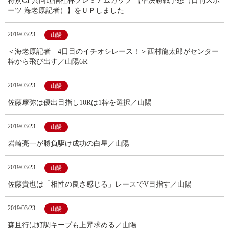
特別GI 共同通信社杯プレミアムカップ 【準決勝戦予想（日刊スポ
ーツ 海老原記者）】をＵＰしました
2019/03/23
山陽
＜海老原記者 4日目のイチオシレース！＞西村龍太郎がセンター
枠から飛び出す／山陽6R
2019/03/23
山陽
佐藤摩弥は優出目指し10Rは1枠を選択／山陽
2019/03/23
山陽
岩崎亮一が勝負駆け成功の白星／山陽
2019/03/23
山陽
佐藤貴也は「相性の良さ感じる」レースでV目指す／山陽
2019/03/23
山陽
森且行は好調キープも上昇求める／山陽