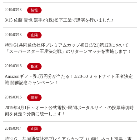
2019/03/18
情報
3/15 佐藤 貴也 選手が(株)松下工業で講演を行いました♪
2019/03/18
山陽
特別G1共同通信社杯プレミアムカップ初日(3/21)第12Rにおいて
「スーパースター王座決定戦」のリターンマッチを実施します！
2019/03/16
飯塚
Amazonギフト券1万円分が当たる！3/28-30 ミッドナイト王者決定
戦 開催記念キャンペーン！
2019/03/16
情報
2019年4月1日～オート公式電投･民間ポータルサイトの投票締切時
刻を発走２分前に統一します！
2019/03/14
山陽
特別ＧＩ共同通信社杯プレミアムカップ（山陽）ネット投票・電