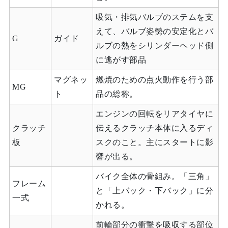
吸気・排気バルブのステムを支
えて、バルブ姿勢の安定化とバ
G
ガイド
ルブの熱をシリンダーヘッド側
に逃がす部品
マグネッ
燃焼のための点火動作を行う部
MG
ト
品の総称。
エンジンの回転をリアタイヤに
クラッチ
伝えるクラッチ本体に入るディ
板
スクのこと。主にスタートに影
響が出る。
バイク全体の骨組み。「三角」
フレーム
と「上バック・下バック」に分
一式
かれる。
前輪部分の衝撃を吸収する部位