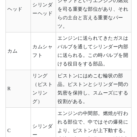
シャフトというエンジンの燃焼
シリンダ
ヘッド
を司る重要な部位があり、それ
ーヘッド
らの土台と言える重要なパー
ツ。
エンジンに送られてきたガスは
カムシャ
バルブを通してシリンダー内部
カム
フト
に送られる。この時バルブを開
ける役目をする部品。
リング
ピストンにはめこむ輪状の部
（ピスト
品。ピストンとシリンダー間の
R
ンリン
気密を保持し、スムーズにする
グ）
役割がある。
エンジンの中間部。燃焼が行わ
れる部位で、中ではその爆発に
シリンダ
C
より、ピストンが上下動する。
ー