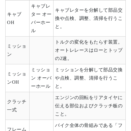
キャブレ
キャブレターを分解して部品交
キャブ
ター オー
換や点検、調整、清掃を行うこ
OH
バーホー
と。
ル
トルクの変化をもたらす装置。
ミッショ
オートレレースはローとトップ
ン
の2速。
ミッショ
ミッションを分解して部品交換
ミッショ
ン オーバ
や点検、調整、清掃を行うこ
ンOH
ーホール
と。
エンジンの回転をリアタイヤに
クラッチ
伝える部位およびクラッチ板の
一式
こと。
バイク全体の骨組みである「フ
フレーム