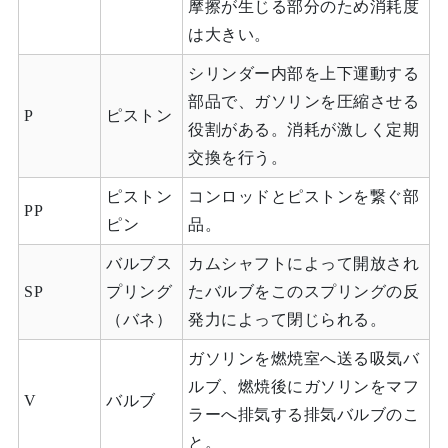
摩擦が生じる部分のため消耗度
は大きい。
シリンダー内部を上下運動する
部品で、ガソリンを圧縮させる
P
ピストン
役割がある。消耗が激しく定期
交換を行う。
ピストン
コンロッドとピストンを繋ぐ部
PP
ピン
品。
バルブス
カムシャフトによって開放され
SP
プリング
たバルブをこのスプリングの反
（バネ）
発力によって閉じられる。
ガソリンを燃焼室へ送る吸気バ
ルブ、燃焼後にガソリンをマフ
V
バルブ
ラーへ排気する排気バルブのこ
と。