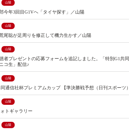
山陽
郎今年3回目G1Vへ「タイヤ探す」／山陽
山陽
荒尾聡が足周りを修正して機力生かす／山陽
山陽
5 視聴者プレゼントの応募フォームを追記しました。「特別G1共
ニコ生」配信♪
山陽
 共同通信社杯プレミアムカップ 【準決勝戦予想（日刊スポーツ
山陽
フォトギャラリー
山陽