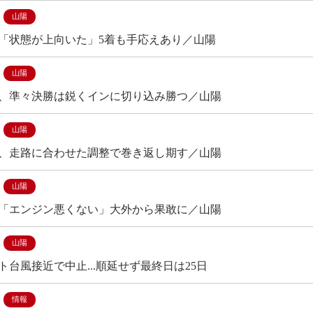
山陽
「状態が上向いた」5着も手応えあり／山陽
山陽
、準々決勝は鋭くインに切り込み勝つ／山陽
山陽
、走路に合わせた調整で巻き返し期す／山陽
山陽
「エンジン悪くない」大外から果敢に／山陽
山陽
ト台風接近で中止...順延せず最終日は25日
情報