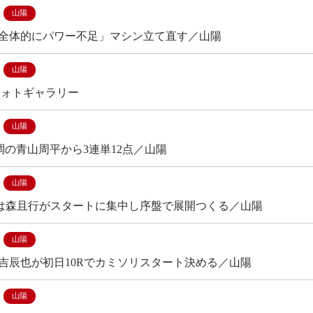
山陽
全体的にパワー不足」マシン立て直す／山陽
山陽
フォトギャラリー
山陽
好調の青山周平から3連単12点／山陽
山陽
Rは森且行がスタートに集中し序盤で展開つくる／山陽
山陽
吉辰也が初日10Rでカミソリスタート決める／山陽
山陽