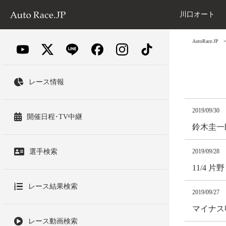
川口オート
AutoRace.JP
レース情報
2019/09/30
開催日程･TV中継
鈴木圭一郎
選手検索
2019/09/28
11/4 
レース結果検索
2019/09/27
マイナス
レース動画検索