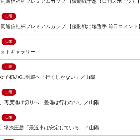
 共同通信社杯プレミアムカップ 【優勝戦予想（日刊スポーツ）
山陽
 共同通信社杯プレミアムカップ 【優勝戦出場選手 前日コメン
山陽
フォトギャラリー
山陽
女子初のG1制覇へ「行くしかない」／山陽
山陽
、再度逃げ切りへ「整備は行わない」／山陽
山陽
、準決圧勝「最近車は安定している」／山陽