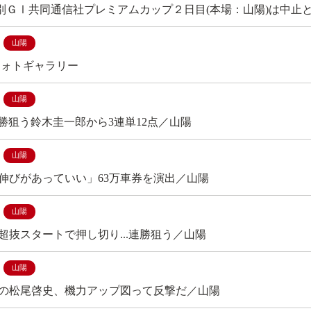
の特別ＧⅠ共同通信社プレミアムカップ２日目(本場：山陽)は中止
山陽
フォトギャラリー
山陽
連勝狙う鈴木圭一郎から3連単12点／山陽
山陽
伸びがあっていい」63万車券を演出／山陽
山陽
超抜スタートで押し切り...連勝狙う／山陽
山陽
の松尾啓史、機力アップ図って反撃だ／山陽