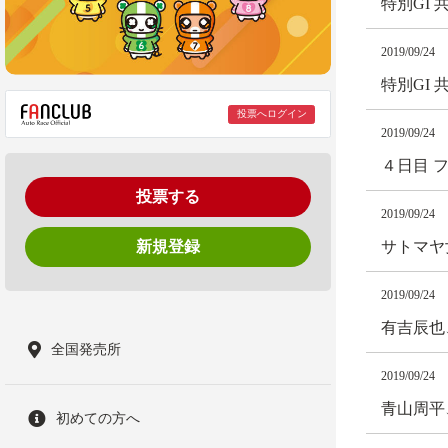
特別GI
2019/09/24
特別GI
投票へログイン
2019/09/24
４日目 
投票する
2019/09/24
新規登録
サトマヤ
2019/09/24
有吉辰也
全国発売所
2019/09/24
青山周平
初めての方へ