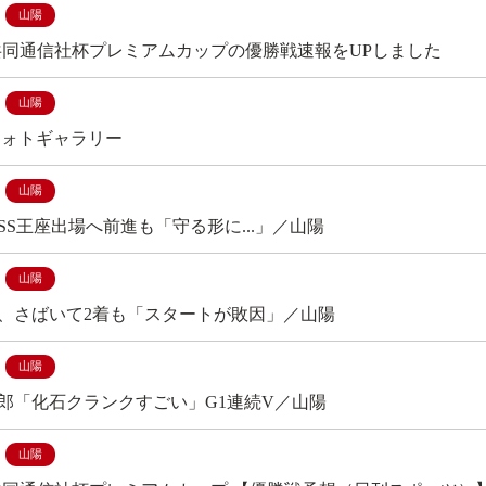
山陽
 共同通信社杯プレミアムカップの優勝戦速報をUPしました
山陽
フォトギャラリー
山陽
SS王座出場へ前進も「守る形に...」／山陽
山陽
、さばいて2着も「スタートが敗因」／山陽
山陽
郎「化石クランクすごい」G1連続V／山陽
山陽