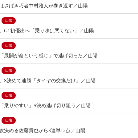
Ｒはさばき巧者中村雅人が巻き返す／山陽
山陽
、G1初優出へ「乗り味は悪くない」／山陽
山陽
「展開が命という感じ」で逃げ切った／山陽
山陽
、S決めて連勝「タイヤの交換だけ」／山陽
山陽
「乗りやすい」S決め逃げ切り狙う／山陽
山陽
速攻決める佐藤貴也から3連単12点／山陽