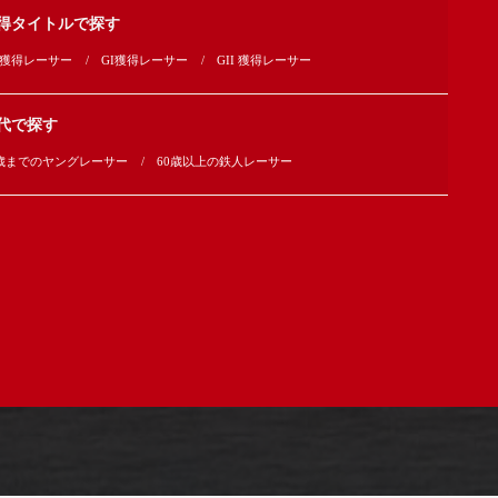
得タイトルで探す
G 獲得レーサー
GI獲得レーサー
GII 獲得レーサー
代で探す
5歳までのヤングレーサー
60歳以上の鉄人レーサー