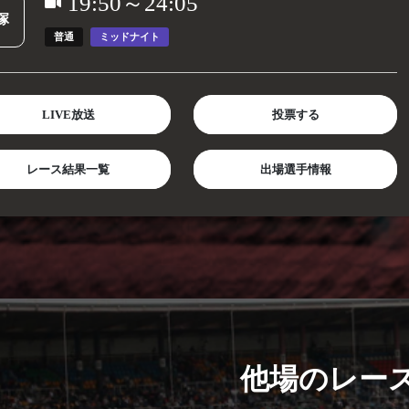
19:50～24:05
塚
普通
ミッドナイト
LIVE放送
投票する
レース結果一覧
出場選手情報
他場のレー