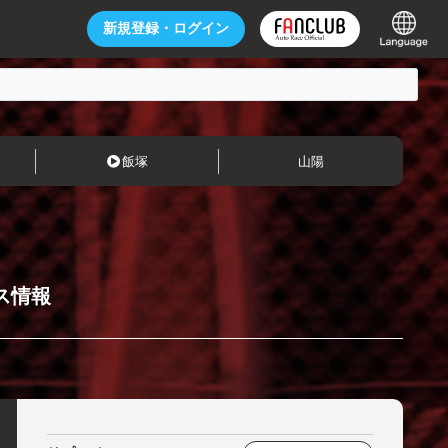
新規登録・
ログイン
飯塚
山陽
ース情報