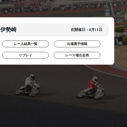
N
伊勢崎
次開催日：8月11日
レース結果一覧
出場選手情報
リプレイ
レース場出走表