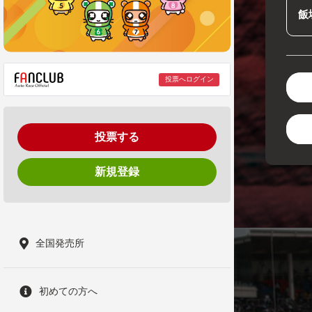
飯
投票へログイン
投票する
新規登録
全国発売所
初めての方へ