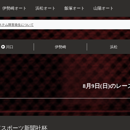
伊勢崎オート
浜松オート
飯塚オート
山陽オート
ステム障害発生について
川口
伊勢崎
浜松
8月9日(日)のレ
京スポーツ新聞社杯