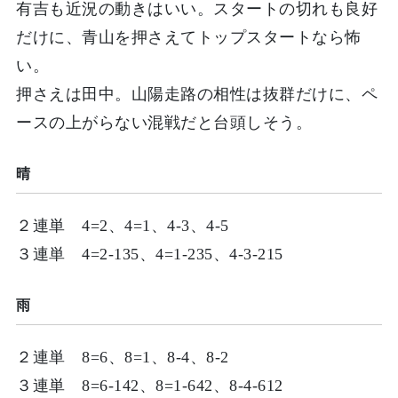
有吉も近況の動きはいい。スタートの切れも良好
だけに、青山を押さえてトップスタートなら怖
い。
押さえは田中。山陽走路の相性は抜群だけに、ペ
ースの上がらない混戦だと台頭しそう。
晴
２連単 4=2、4=1、4-3、4-5
３連単 4=2-135、4=1-235、4-3-215
雨
２連単 8=6、8=1、8-4、8-2
３連単 8=6-142、8=1-642、8-4-612