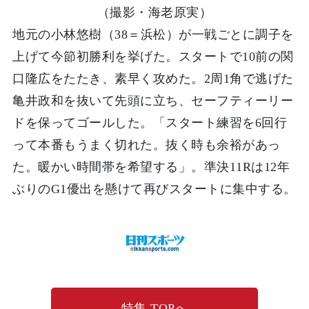
（撮影・海老原実）
地元の小林悠樹（38＝浜松）が一戦ごとに調子を
上げて今節初勝利を挙げた。スタートで10前の関
口隆広をたたき、素早く攻めた。2周1角で逃げた
亀井政和を抜いて先頭に立ち、セーフティーリー
ドを保ってゴールした。「スタート練習を6回行
って本番もうまく切れた。抜く時も余裕があっ
た。暖かい時間帯を希望する」。準決11Rは12年
ぶりのG1優出を懸けて再びスタートに集中する。
特集 TOPへ