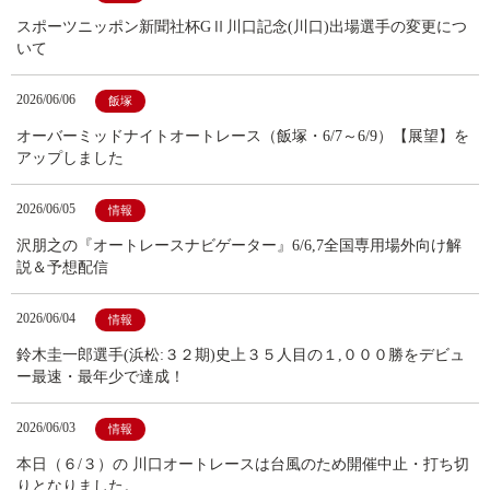
スポーツニッポン新聞社杯GⅡ川口記念(川口)出場選手の変更につ
いて
2026/06/06
飯塚
オーバーミッドナイトオートレース（飯塚・6/7～6/9）【展望】を
アップしました
2026/06/05
情報
沢朋之の『オートレースナビゲーター』6/6,7全国専用場外向け解
説＆予想配信
2026/06/04
情報
鈴木圭一郎選手(浜松:３２期)史上３５人目の１,０００勝をデビュ
ー最速・最年少で達成！
2026/06/03
情報
本日（６/３）の 川口オートレースは台風のため開催中止・打ち切
りとなりました。