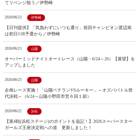
てリベンジ狙う／伊勢崎
2026/06/23
伊勢崎
【日刊提供】「気負わずにいつも通り」前回チャンピオン渡辺篤
は初日11R予選から／伊勢崎
2026/06/23
山陽
オーバーミッドナイトオートレース（山陽・6/24～26）【展望】を
アップしました
2026/06/23
山陽
企画レース実施！「山陽ベテランVSルーキー」～オズパバトル世
代決戦～（6/24～山陽小野田市営６回１節）
2026/06/22
浜松
【第4戦(浜松ステージ)のポイントを追記！】2026スーパースター
ガールズ王座決定戦への道 更新しました！