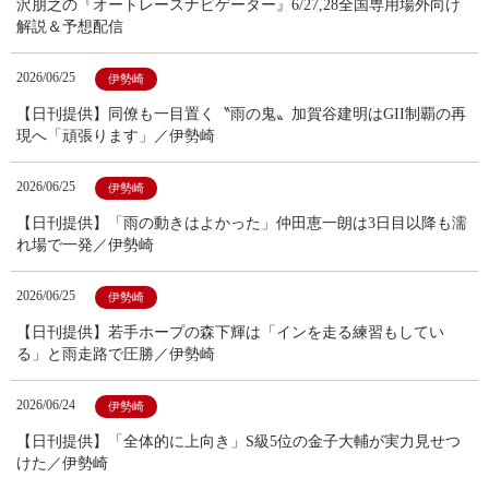
沢朋之の『オートレースナビゲーター』6/27,28全国専用場外向け
解説＆予想配信
2026/06/25
伊勢崎
【日刊提供】同僚も一目置く〝雨の鬼〟加賀谷建明はGII制覇の再
現へ「頑張ります」／伊勢崎
2026/06/25
伊勢崎
【日刊提供】「雨の動きはよかった」仲田恵一朗は3日目以降も濡
れ場で一発／伊勢崎
2026/06/25
伊勢崎
【日刊提供】若手ホープの森下輝は「インを走る練習もしてい
る」と雨走路で圧勝／伊勢崎
2026/06/24
伊勢崎
【日刊提供】「全体的に上向き」S級5位の金子大輔が実力見せつ
けた／伊勢崎