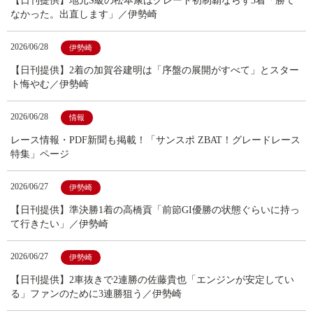
【日刊提供】地元S級の松本康はグレード初制覇ならず3着「勝て
なかった。出直します」／伊勢崎
2026/06/28
伊勢崎
【日刊提供】2着の加賀谷建明は「序盤の展開がすべて」とスター
ト悔やむ／伊勢崎
2026/06/28
情報
レース情報・PDF新聞も掲載！「サンスポ ZBAT！グレードレース
特集」ページ
2026/06/27
伊勢崎
【日刊提供】準決勝1着の高橋貢「前節GI優勝の状態ぐらいに持っ
て行きたい」／伊勢崎
2026/06/27
伊勢崎
【日刊提供】2車抜きで2連勝の佐藤貴也「エンジンが安定してい
る」ファンのために3連勝狙う／伊勢崎