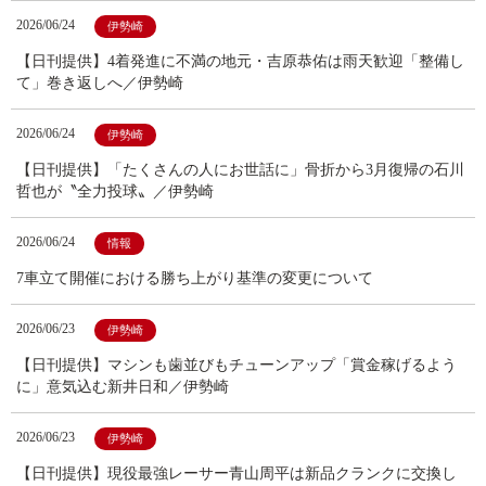
2026/06/24
伊勢崎
【日刊提供】4着発進に不満の地元・吉原恭佑は雨天歓迎「整備し
て」巻き返しへ／伊勢崎
2026/06/24
伊勢崎
【日刊提供】「たくさんの人にお世話に」骨折から3月復帰の石川
哲也が〝全力投球〟／伊勢崎
2026/06/24
情報
7車立て開催における勝ち上がり基準の変更について
2026/06/23
伊勢崎
【日刊提供】マシンも歯並びもチューンアップ「賞金稼げるよう
に」意気込む新井日和／伊勢崎
2026/06/23
伊勢崎
【日刊提供】現役最強レーサー青山周平は新品クランクに交換し