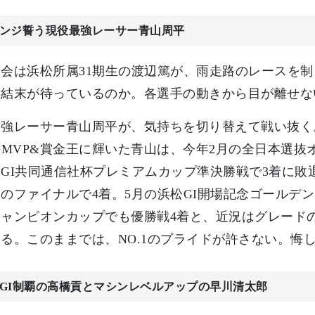
ンジ誓う現役最強レーサー青山周平
会は浜松所属31期生の渡辺篤が、雨走路のレースを
な結末が待っているのか。各選手の動きから目が離せな
最強レーサー青山周平が、気持ちを切り替えて戦い抜く
のMVP&賞金王に輝いた青山は、今年2月の全日本選抜
GI共同通信社杯プレミアムカップ準決勝戦で3着に敗
のファイナルで4着。5月の浜松GI開場記念ゴールデン
チャンピオンカップでも優勝戦4着と、近況はグレード
る。このままでは、NO.1のプライドが許さない。悔
GI制覇の高橋貢とマシンレベルアップの早川清太郎