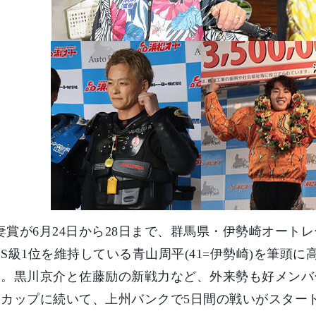
稲妻賞が6月24日から28日まで、群馬県・伊勢崎オー
S級1位を維持している青山周平(41=伊勢崎)を筆頭
。黒川京介と佐藤励の新戦力など、外来勢も好メンバ
ンカップに続いて、上州バンクで5日間の戦いがスター