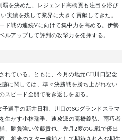
I制覇を決めた、レジェンド高橋貢も注目を浴び
しい実績を残して業界に大きく貢献してきた。
ード戦の連続Vに向けて集中力を高める。伊勢
ベルアップして評判の攻撃力を発揮する。
れている。ともに、今月の地元GII川口記念
佐藤に関しては、準々決勝戦を勝ち上がれない
のスピード全開で巻き返しを図る。
女子選手の新井日和、川口のSGグランドスラマ
めを生かす小林瑞季、速攻派の高橋義弘、雨巧者
輔、勝負強い佐藤貴也、先月2度のGI戦で優出
竜、将来のスター候補として期待される37期生