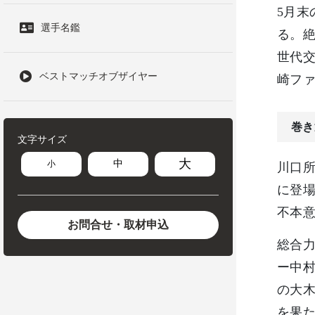
5月末
選手名鑑
る。絶
世代
ベストマッチオブザイヤー
崎フ
巻き
文字サイズ
大
中
小
川口所
に登
不本
お問合せ・取材申込
総合力
ー中村
の大木
を果た