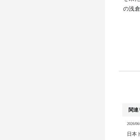
の浅倉
関連
2026/06
日本ト