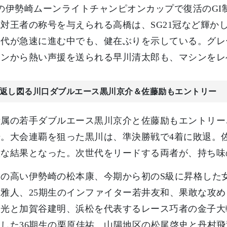
の伊勢崎ムーンライトチャンピオンカップで復活のG
対王者の称号を与えられる高橋は、SG21冠など輝か
交代が急速に進む中でも、健在ぶりを示している。グレ
ァンから熱い声援を送られる早川清太郎も、マシンをレ
返し図る川口ダブルエース黒川京介＆佐藤励もエントリー
属の若手ダブルエース黒川京介と佐藤励もエントリーさ
場。大会連覇を狙った黒川は、準決勝戦で4着に敗退。
意な結果となった。次世代をリードする両者が、持ち味
の高い伊勢崎の松本康、今期から初のS級に昇格した
雅人、25期生のインファイター若井友和、果敢な攻
光と加賀谷建明、浜松を代表するレース巧者の金子大
した36期生の栗原佳祐、山陽地区の松尾啓史と丹村飛