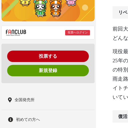
リベ
前回大
投票へログイン
どん
現役
投票する
25年
の特別
新規登録
雨走路
イト
いてい
全国発売所
復活
初めての方へ