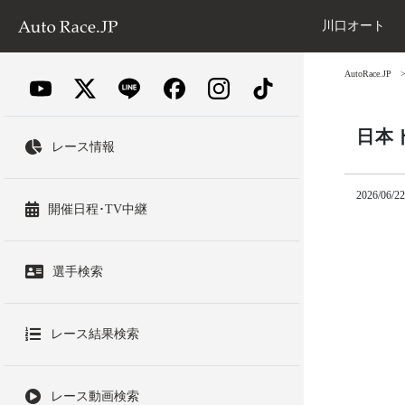
川口オート
AutoRace.JP
日本
レース情報
2026/06/22
開催日程･TV中継
選手検索
レース結果検索
レース動画検索