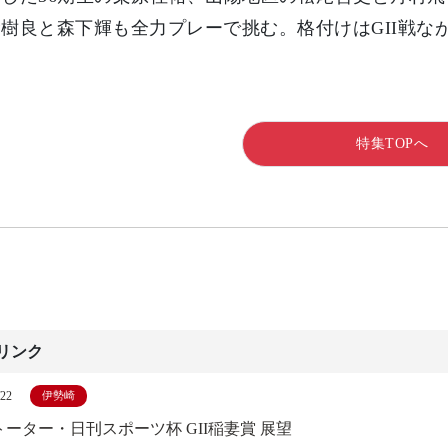
樹良と森下輝も全力プレーで挑む。格付けはGII戦な
特集TOPへ
リンク
/22
伊勢崎
ーター・日刊スポーツ杯 GII稲妻賞 展望