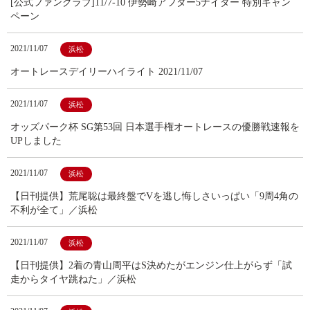
[公式ファンクラブ]11/7-10 伊勢崎アフター5ナイター 特別キャン
ペーン
2021/11/07
浜松
オートレースデイリーハイライト 2021/11/07
2021/11/07
浜松
オッズパーク杯 SG第53回 日本選手権オートレースの優勝戦速報を
UPしました
2021/11/07
浜松
【日刊提供】荒尾聡は最終盤でVを逃し悔しさいっぱい「9周4角の
不利が全て」／浜松
2021/11/07
浜松
【日刊提供】2着の青山周平はS決めたがエンジン仕上がらず「試
走からタイヤ跳ねた」／浜松