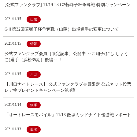
[公式ファンクラブ] 11/19-23 G2若獅子杯争奪戦 特別キャンペーン
2021/11/15
山陽
GⅡ第32回若獅子杯争奪戦（山陽）出場選手の変更について
2021/11/15
情報
公式ファンクラブ会員［限定記事］公開中 ～西翔子(にし しょう
こ)選手［浜松35期］後編～ ！
2021/11/15
川口
【川口ナイトレース】 公式ファンクラブ会員限定 公式ネット投票
レア物プレゼントキャンペーン第4弾
2021/11/14
飯塚
「オートレースモバイル」11/13 飯塚ミッドナイト優勝戦レポート
2021/11/13
飯塚