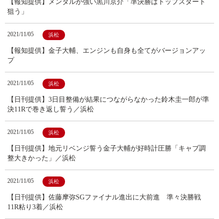
【報知提供】メンタルが強い黒川京介「準決勝はトップスタート
狙う」
2021/11/05
浜松
【報知提供】金子大輔、エンジンも自身も全てがバージョンアッ
プ
2021/11/05
浜松
【日刊提供】3日目整備が結果につながらなかった鈴木圭一郎が準
決11Rで巻き返し誓う／浜松
2021/11/05
浜松
【日刊提供】地元リベンジ誓う金子大輔が好時計圧勝「キャブ調
整大きかった」／浜松
2021/11/05
浜松
【日刊提供】佐藤摩弥SGファイナル進出に大前進 準々決勝戦
11R粘り3着／浜松