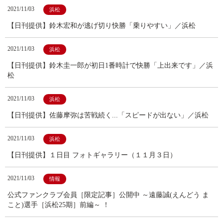
2021/11/03
浜松
【日刊提供】鈴木宏和が逃げ切り快勝「乗りやすい」／浜松
2021/11/03
浜松
【日刊提供】鈴木圭一郎が初日1番時計で快勝「上出来です」／浜
松
2021/11/03
浜松
【日刊提供】佐藤摩弥は苦戦続く...「スピードが出ない」／浜松
2021/11/03
浜松
【日刊提供】１日目 フォトギャラリー（１１月３日）
2021/11/03
情報
公式ファンクラブ会員［限定記事］公開中 ～遠藤誠(えんどう ま
こと)選手［浜松25期］前編～ ！