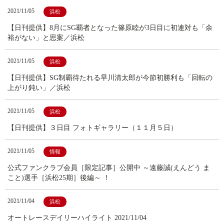
2021/11/05
浜松
【日刊提供】8月にSG覇者となった篠原睦が3日目に初連対も「余
裕がない」と思案／浜松
2021/11/05
浜松
【日刊提供】SG制覇待たれる早川清太郎が今節初勝利も「回転の
上がり鈍い」／浜松
2021/11/05
浜松
【日刊提供】３日目 フォトギャラリー（１１月５日）
2021/11/05
情報
公式ファンクラブ会員［限定記事］公開中 ～遠藤誠(えんどう ま
こと)選手［浜松25期］後編～ ！
2021/11/04
浜松
オートレースデイリーハイライト 2021/11/04