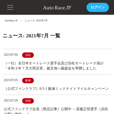
ログイン
AutoRace.JP
ニュース: 2021年7月
ニュース: 2021年7月 一覧
2021/07/30
浜松
（一社）全日本オートレース選手会及び浜松オートレース場が
「令和３年７月大雨災害」被災地へ義援金を寄贈しました
2021/07/29
飯塚
［公式ファンクラブ］8/3-5 飯塚ミッドナイトマイルキャンペーン
2021/07/29
情報
公式ファンクラブ会員［限定記事］公開中 ～斎藤正悟選手［浜松