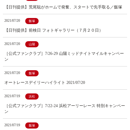
【日刊提供】荒尾聡がホームで発奮、スタートで先手取る／飯塚
2021/07/20
飯塚
【日刊提供】前検日 フォトギャラリー（７月２０日）
2021/07/20
山陽
［公式ファンクラブ］7/26-29 山陽ミッドナイトマイルキャンペー
ン
2021/07/20
飯塚
オートレースデイリーハイライト 2021/07/20
2021/07/19
浜松
［公式ファンクラブ］7/22-24 浜松アーリーレース 特別キャンペー
ン
2021/07/19
飯塚