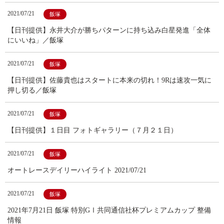
2021/07/21
飯塚
【日刊提供】永井大介が勝ちパターンに持ち込み白星発進「全体
にいいね」／飯塚
2021/07/21
飯塚
【日刊提供】佐藤貴也はスタートに本来の切れ！9Rは速攻一気に
押し切る／飯塚
2021/07/21
飯塚
【日刊提供】１日目 フォトギャラリー（７月２１日）
2021/07/21
飯塚
オートレースデイリーハイライト 2021/07/21
2021/07/21
飯塚
2021年7月21日 飯塚 特別GⅠ共同通信社杯プレミアムカップ 整備
情報