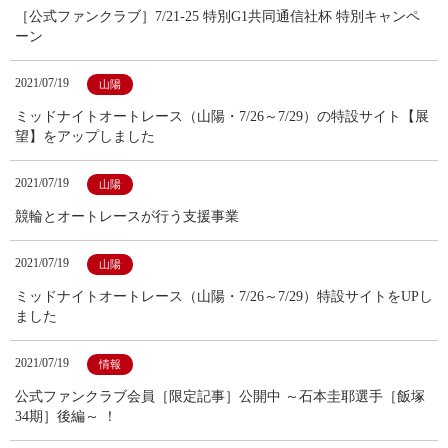
［公式ファンクラブ］7/21-25 特別G1共同通信社杯 特別キャンペ
ーン
2021/07/19
山陽
ミッドナイトオートレース（山陽・7/26～7/29）の特設サイト【展
望】をアップしました
2021/07/19
山陽
競輪とオートレースが行う支援事業
2021/07/19
山陽
ミッドナイトオートレース（山陽・7/26～7/29）特設サイトをUPし
ました
2021/07/19
情報
公式ファンクラブ会員［限定記事］公開中 ～石本圭耶選手［飯塚
34期］後編～ ！