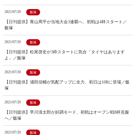
2021/07/20
飯塚
【日刊提供】青山周平が当地大会3連覇へ、初戦は4枠スタート／
飯塚
2021/07/20
飯塚
【日刊提供】松尾啓史が3枠スタートに気合「タイヤはあります
よ」／飯塚
2021/07/20
飯塚
【日刊提供】浦田信輔が気配アップに全力、初日は10Rに登場／飯
塚
2021/07/20
飯塚
【日刊提供】早川清太郎が好調モード、初戦はオープン戦8枠克服
へ／飯塚
2021/07/20
飯塚