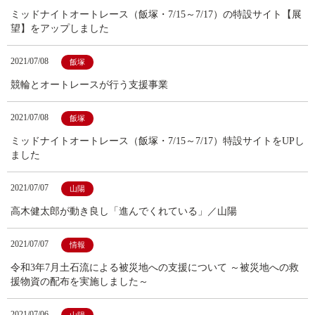
ミッドナイトオートレース（飯塚・7/15～7/17）の特設サイト【展
望】をアップしました
2021/07/08
飯塚
競輪とオートレースが行う支援事業
2021/07/08
飯塚
ミッドナイトオートレース（飯塚・7/15～7/17）特設サイトをUPし
ました
2021/07/07
山陽
高木健太郎が動き良し「進んでくれている」／山陽
2021/07/07
情報
令和3年7月土石流による被災地への支援について ～被災地への救
援物資の配布を実施しました～
2021/07/06