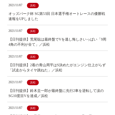
2021/11/07
浜松
オッズパーク杯 SG第53回 日本選手権オートレースの優勝戦
速報をUPしました
2021/11/07
浜松
【日刊提供】荒尾聡は最終盤でVを逃し悔しさいっぱい「9周
4角の不利が全て」／浜松
2021/11/07
浜松
【日刊提供】2着の青山周平はS決めたがエンジン仕上がらず
「試走からタイヤ跳ねた」／浜松
2021/11/07
浜松
【日刊提供】鈴木圭一郎が最終盤に先行2車を逆転して涙の
SG10度目Vを達成／浜松
2021/11/07
浜松