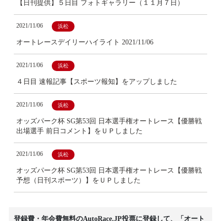
【日刊提供】５日目 フォトギャラリー（１１月７日）
2021/11/06
浜松
オートレースデイリーハイライト 2021/11/06
2021/11/06
浜松
４日目 速報記事【スポーツ報知】をアップしました
2021/11/06
浜松
オッズパーク杯 SG第53回 日本選手権オートレース【優勝戦
出場選手 前日コメント】をＵＰしました
2021/11/06
浜松
オッズパーク杯 SG第53回 日本選手権オートレース【優勝戦
予想（日刊スポーツ）】をＵＰしました
登録費・年会費無料のAutoRace.JP投票に登録して、「オート