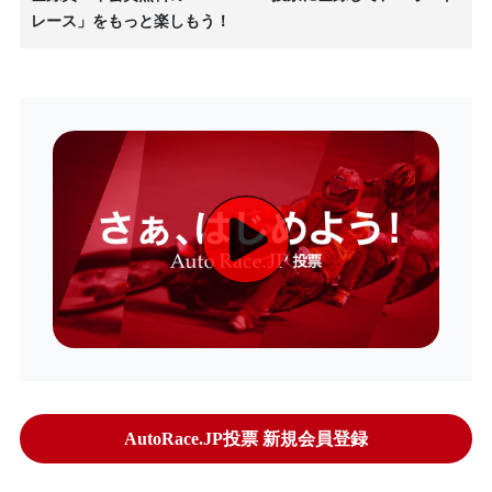
レース」をもっと楽しもう！
AutoRace.JP投票 新規会員登録