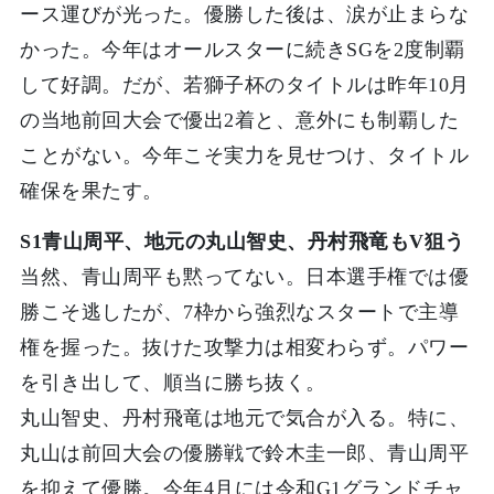
ース運びが光った。優勝した後は、涙が止まらな
かった。今年はオールスターに続きSGを2度制覇
して好調。だが、若獅子杯のタイトルは昨年10月
の当地前回大会で優出2着と、意外にも制覇した
ことがない。今年こそ実力を見せつけ、タイトル
確保を果たす。
S1青山周平、地元の丸山智史、丹村飛竜もV狙う
当然、青山周平も黙ってない。日本選手権では優
勝こそ逃したが、7枠から強烈なスタートで主導
権を握った。抜けた攻撃力は相変わらず。パワー
を引き出して、順当に勝ち抜く。
丸山智史、丹村飛竜は地元で気合が入る。特に、
丸山は前回大会の優勝戦で鈴木圭一郎、青山周平
を抑えて優勝。今年4月には令和G1グランドチャ