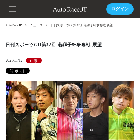
ログイン
AutoRace.JP
ニュース
日刊スポーツGII第32回 若獅子杯争奪戦 展望
日刊スポーツGII第32回 若獅子杯争奪戦 展望
2021/11/12
山陽