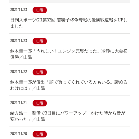
2021/11/23
山陽
日刊スポーツGII第32回 若獅子杯争奪戦の優勝戦速報をUPし
ました
2021/11/23
山陽
鈴木圭一郎「うれしい！エンジン完璧だった」冷静に大会初
優勝／山陽
2021/11/22
山陽
鈴木圭一郎が優出「頭で買ってくれている方もいる。諦める
わけには」／山陽
2021/11/21
山陽
緒方浩一 整備で3日目にパワーアップ「かけた時から音が
変わった」／山陽
2021/11/20
山陽