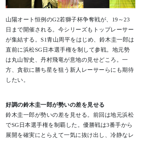
山陽オート恒例のG2若獅子杯争奪戦が、19～23
日まで開催される。今シリーズもトップレーサー
が集結する。S1青山周平をはじめ、鈴木圭一郎は
直前に浜松SG日本選手権を制して参戦。地元勢
は丸山智史、丹村飛竜が意地の見せどころ。一
方、貪欲に勝ち星を狙う新人レーサーらにも期待
したい。
好調の鈴木圭一郎が勢いの差を見せる
鈴木圭一郎が勢いの差を見せる。前回は地元浜松
でSG日本選手権を制覇した。優勝戦は3番手から
展開を確実にとらえて一気に抜け出し、冷静なレ