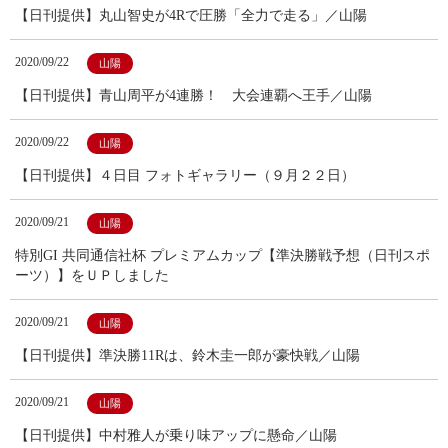
【日刊提供】丸山智史が4Rで圧勝「全力で走る」／山陽
2020/09/22
山陽
【日刊提供】青山周平が4連勝！ 大会連覇へ王手／山陽
2020/09/22
山陽
【日刊提供】４日目 フォトギャラリー（９月２２日）
2020/09/21
山陽
特別GI 共同通信社杯 プレミアムカップ【準決勝戦予想（日刊スポ
ーツ）】をＵＰしました
2020/09/21
山陽
【日刊提供】準決勝11Rは、鈴木圭一郎が豪快戦／山陽
2020/09/21
山陽
【日刊提供】中村雅人が乗り味アップに懸命／山陽