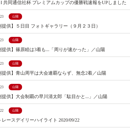
GI 共同通信社杯 プレミアムカップの優勝戦速報をUPしました
/23
山陽
刊提供】５日目 フォトギャラリー（９月２３日）
/23
山陽
刊提供】篠原睦は3着も...「周りが速かった」／山陽
/23
山陽
刊提供】青山周平は大会連覇ならず、無念2着／山陽
/23
山陽
刊提供】大会制覇の早川清太郎「駄目かと...」／山陽
/22
山陽
レースデイリーハイライト 2020/09/22