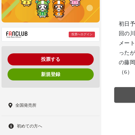
初日予
回の川
投票へログイン
メート
ったが
投票する
の藤岡
（6）
新規登録
全国発売所
初めての方へ