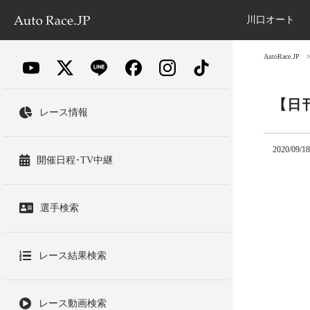
川口オート
AutoRace.JP
【日
レース情報
2020/09/18
開催日程･TV中継
選手検索
レース結果検索
レース動画検索