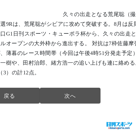
久々の出走となる荒尾聡（撮
選9Rは、荒尾聡がシビアに攻めて突破する。8月は反
口G1日刊スポーツ・キューポラ杯から、久々の出走と
ルオープンの大外枠から進出する。 対抗は7枠佐藤
、薄暮のレース時間帯（今回は午後4時51分発走予
一樹や、田村治郎、緒方浩一の追い上げも連に絡める。（
（3）の計12点。
戻る
次へ