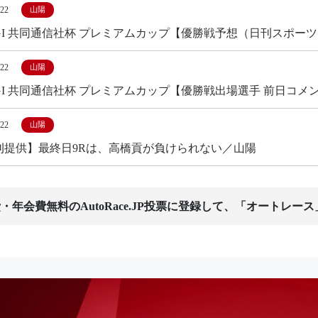
/22
山陽
GI 共同通信社杯 プレミアムカップ【優勝戦予想（日刊スポー
/22
山陽
GI 共同通信社杯 プレミアムカップ【優勝戦出場選手 前日コメ
/22
山陽
刊提供】最終日9Rは、高橋貢が負けられない／山陽
・年会費無料のAutoRace.JP投票に登録して、「オートレー