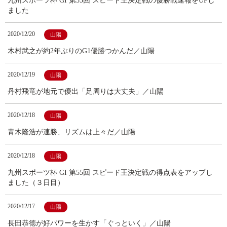
九州スポーツ杯 GI 第55回 スピード王決定戦の優勝戦速報をUPし
ました
2020/12/20
山陽
木村武之が約2年ぶりのG1優勝つかんだ／山陽
2020/12/19
山陽
丹村飛竜が地元で優出「足周りは大丈夫」／山陽
2020/12/18
山陽
青木隆浩が連勝、リズムは上々だ／山陽
2020/12/18
山陽
九州スポーツ杯 GI 第55回 スピード王決定戦の得点表をアップし
ました（３日目）
2020/12/17
山陽
長田恭徳が好パワーを生かす「ぐっといく」／山陽