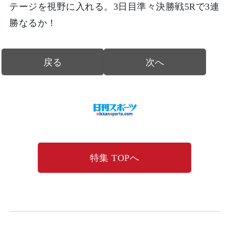
テージを視野に入れる。3日目準々決勝戦5Rで3連
勝なるか！
戻る
次へ
特集 TOPへ