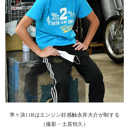
準々決11Rはエンジン好感触永井大介が制する
（撮影・土居恒久）