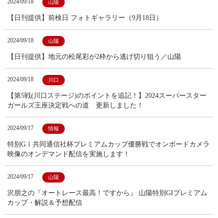
2024/09/18
山陽
【日刊提供】前検日 フォトギャラリー（9月18日）
2024/09/18
山陽
【日刊提供】地元の松尾彩が2枠から逃げ切り狙う／山陽
2024/09/18
川口
【第5戦(川口ステージ)のポイントを追記！】2024スーパースター
ガールズ王座決定戦への道 更新しました！
2024/09/17
情報
特別GⅠ共同通信社杯プレミアムカップ優勝戦でオンボードカメラ
映像のオンデマンド配信を実施します！
2024/09/17
山陽
沢朋之の『オートレース最高！ですから』 山陽特別GIプレミアム
カップ・解説＆予想配信