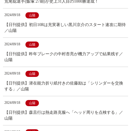
荒尾聡選手(飯塚:27期)が史上31人目の1000勝達成！
2024/09/18
山陽
【日刊提供】初日10Rは充実著しい黒川京介のスタート速攻に期待
／山陽
2024/09/18
山陽
【日刊提供】昨年ブレークの中村杏亮が機力アップで結果残す／
山陽
2024/09/18
山陽
【日刊提供】潜在能力折り紙付きの佐藤励は「シリンダーを交換
する」／山陽
2024/09/18
山陽
【日刊提供】森且行は熱走路克服へ「ヘッド周りを点検する」／
山陽