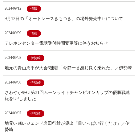
2024/09/12
情報
9月12日の「オートレースきもつき」の場外発売中止について
2024/09/09
情報
テレホンセンター電話受付時間変更等に伴うお知らせ
2024/09/08
伊勢崎
地元の青山周平が大会3連覇「今節一番感じ良く乗れた」／伊勢崎
2024/09/08
伊勢崎
さわやか杯GI第31回ムーンライトチャンピオンカップの優勝戦速
報をUPしました
2024/09/07
伊勢崎
地元67歳レジェンド岩田行雄が優出「目いっぱい行くだけ」／伊
勢崎