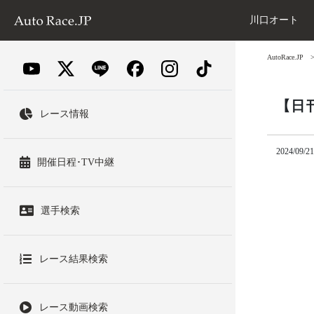
川口オート
AutoRace.JP
【日
レース情報
2024/09/21
開催日程･TV中継
選手検索
レース結果検索
レース動画検索