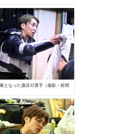
）
で2着となった森且行選手（撮影・前岡
）