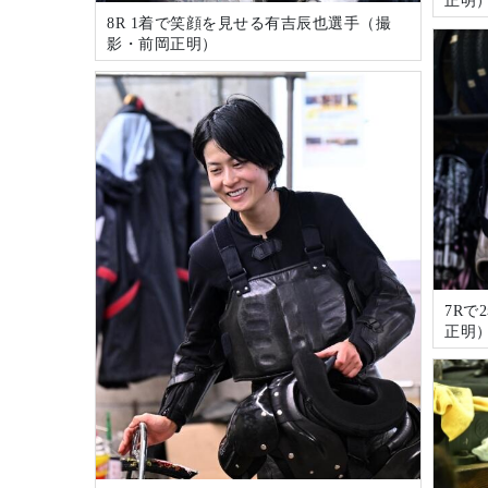
正明
8R 1着で笑顔を見せる有吉辰也選手（撮
影・前岡正明）
7R
正明