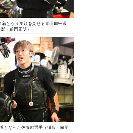
で1着となり笑顔を見せる青山周平選
撮影・前岡正明）
で2着となった佐藤励選手（撮影・前岡