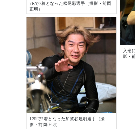
7Rで7着となった松尾彩選手（撮影・前岡
正明）
入念
影・
12Rで2着となった加賀谷建明選手（撮
影・前岡正明）