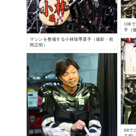
10R
手（
マシンを整備する小林瑞季選手（撮影・前
岡正明）
8R