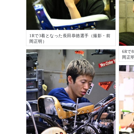
1Rで3着となった長田恭徳選手（撮影・前
岡正明）
6R
岡正