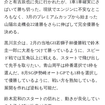
介と有吉辰也に先に行かれたが、1車1車確実にさ
ばいて勝ち切った。現状でエンジンに不安なとこ
ろもなく、3月のプレミアムカップから始まった
山陽出走機会22連勝をさらに伸ばして完全優勝を
決める。
黒川京介は、2月の当地GII若獅子杯優勝戦で鈴木
圭一郎に大差をつけて勝っているように、スピー
ド戦では互角以上に戦える。スタートで飛び出し
て先手を取りたい。青山周平は枠番選択で1枠を
選んだ。8月SG伊勢崎オートGPでも1枠を選択し
て優勝しているように、戦い方を熟知している。
展開を作れば逆転も可能だ。
鈴木宏和のスタートの切れと、動きが良化してい