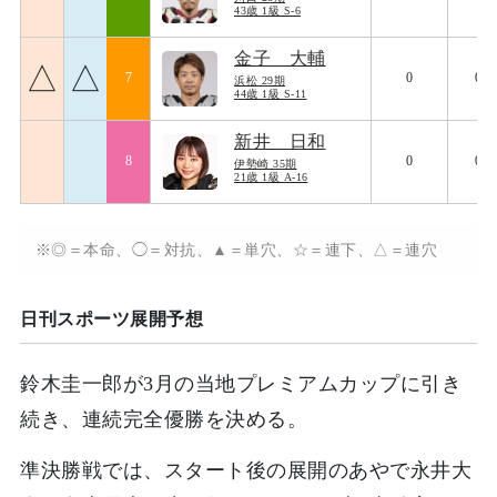
43歳 1級 S-6
金子 大輔
△
△
7
0
089
浜松 29期
44歳 1級 S-11
新井 日和
8
0
086
伊勢崎 35期
21歳 1級 A-16
※◎＝本命、◯＝対抗、▲＝単穴、☆＝連下、△＝連穴
日刊スポーツ展開予想
鈴木圭一郎が3月の当地プレミアムカップに引き
続き、連続完全優勝を決める。
準決勝戦では、スタート後の展開のあやで永井大