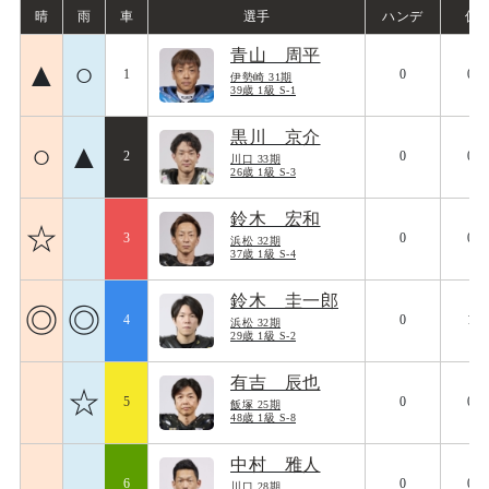
晴
雨
車
選手
ハンデ
偏
青山 周平
▲
○
1
0
099
伊勢崎 31期
39歳 1級 S-1
黒川 京介
○
▲
2
0
090
川口 33期
26歳 1級 S-3
鈴木 宏和
☆
3
0
086
浜松 32期
37歳 1級 S-4
鈴木 圭一郎
◎
◎
4
0
102
浜松 32期
29歳 1級 S-2
有吉 辰也
☆
5
0
084
飯塚 25期
48歳 1級 S-8
中村 雅人
6
0
094
川口 28期