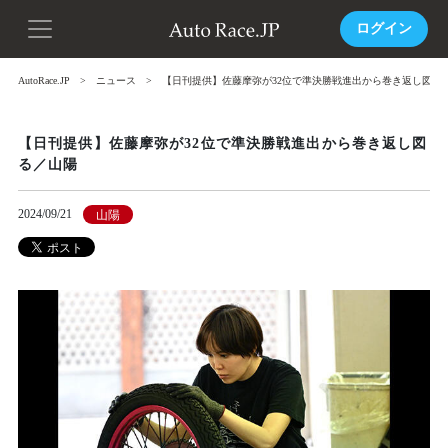
ログイン
AutoRace.JP
ニュース
【日刊提供】佐藤摩弥が32位で準決勝戦進出から巻き返し図る
【日刊提供】佐藤摩弥が32位で準決勝戦進出から巻き返し図
る／山陽
2024/09/21
山陽