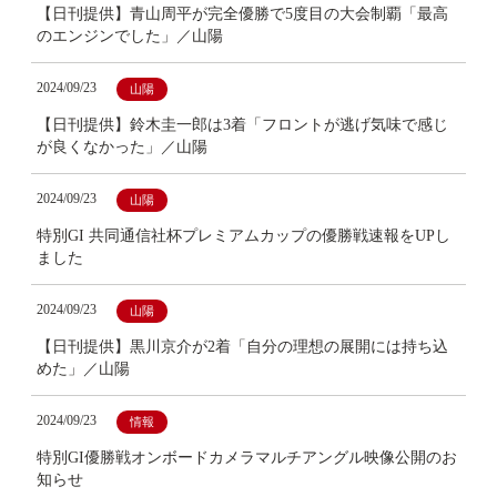
【日刊提供】青山周平が完全優勝で5度目の大会制覇「最高
のエンジンでした」／山陽
2024/09/23
山陽
【日刊提供】鈴木圭一郎は3着「フロントが逃げ気味で感じ
が良くなかった」／山陽
2024/09/23
山陽
特別GI 共同通信社杯プレミアムカップの優勝戦速報をUPし
ました
2024/09/23
山陽
【日刊提供】黒川京介が2着「自分の理想の展開には持ち込
めた」／山陽
2024/09/23
情報
特別GI優勝戦オンボードカメラマルチアングル映像公開のお
知らせ