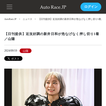
ログイン
AutoRace.JP
ニュース
【日刊提供】近況好調の新井日和が危なげなく押し切り1着／山
【日刊提供】近況好調の新井日和が危なげなく押し切り1着
／山陽
2024/09/19
山陽