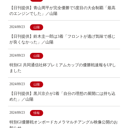
【日刊提供】青山周平が完全優勝で5度目の大会制覇「最高
のエンジンでした」／山陽
2024/09/23
山陽
【日刊提供】鈴木圭一郎は3着「フロントが逃げ気味で感じ
が良くなかった」／山陽
2024/09/23
山陽
特別GI 共同通信社杯プレミアムカップの優勝戦速報をUPし
ました
2024/09/23
山陽
【日刊提供】黒川京介が2着「自分の理想の展開には持ち込
めた」／山陽
2024/09/23
情報
特別GI優勝戦オンボードカメラマルチアングル映像公開のお
知らせ