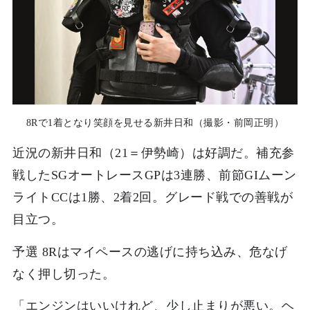
8Rで1着となり笑顔を見せる新井日和（撮影・前岡正明）
近況の新井日和（21＝伊勢崎）は好調だ。補充参
戦したSGオートレースGPは3連勝、前節GIムーン
ライトCCは1勝、2着2回。グレード戦での善戦が
目立つ。
予選 8Rはマイペースの逃げに持ち込み、危なげ
なく押し切った。
「エンジンはいいけれど、少し止まりが悪い。ヘ