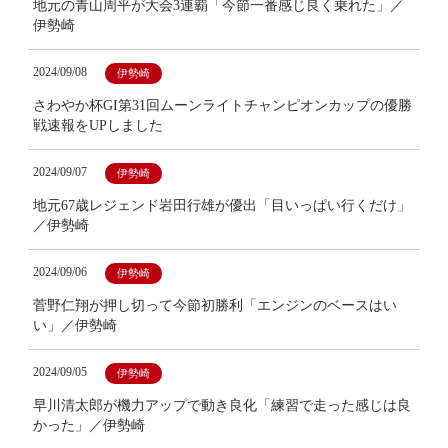
地元の青山周平が大会3連覇「今節一番感じ良く乗れた」／
伊勢崎
2024/09/08
伊勢崎
さわやか杯GI第31回ムーンライトチャンピオンカップの優勝
戦速報をUPしました
2024/09/07
伊勢崎
地元67歳レジェンド岩田行雄が優出「目いっぱい行くだけ」
／伊勢崎
2024/09/06
伊勢崎
菅野仁翔が押し切って今節初勝利「エンジンのベースはい
い」／伊勢崎
2024/09/05
伊勢崎
早川清太郎が機力アップで動き良化「練習で走った感じは良
かった」／伊勢崎