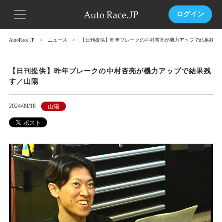
ログイン
AutoRace.JP
ニュース
【日刊提供】昨年ブレークの中村杏亮が機力アップで結果残す
【日刊提供】昨年ブレークの中村杏亮が機力アップで結果残
す／山陽
2024/09/18
山陽