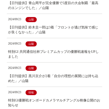
【日刊提供】青山周平が完全優勝で5度目の大会制覇「最高
のエンジンでした」／山陽
2024/09/23
山陽
【日刊提供】鈴木圭一郎は3着「フロントが逃げ気味で感じ
が良くなかった」／山陽
2024/09/23
山陽
特別GI 共同通信社杯プレミアムカップの優勝戦速報をUPし
ました
2024/09/23
山陽
【日刊提供】黒川京介が2着「自分の理想の展開には持ち込
めた」／山陽
2024/09/23
情報
特別GI優勝戦オンボードカメラマルチアングル映像公開のお
知らせ