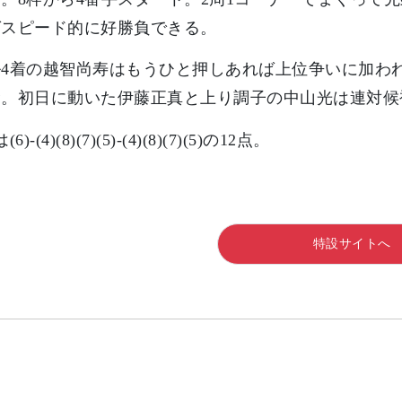
ばスピード的に好勝負できる。
ル4着の越智尚寿はもうひと押しあれば上位争いに加わ
む。初日に動いた伊藤正真と上り調子の中山光は連対候
6)-(4)(8)(7)(5)-(4)(8)(7)(5)の12点。
特設サイトへ