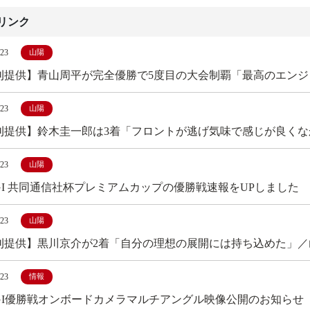
リンク
/23
山陽
刊提供】青山周平が完全優勝で5度目の大会制覇「最高のエンジ
/23
山陽
刊提供】鈴木圭一郎は3着「フロントが逃げ気味で感じが良くな
/23
山陽
GI 共同通信社杯プレミアムカップの優勝戦速報をUPしました
/23
山陽
刊提供】黒川京介が2着「自分の理想の展開には持ち込めた」／
/23
情報
GI優勝戦オンボードカメラマルチアングル映像公開のお知らせ