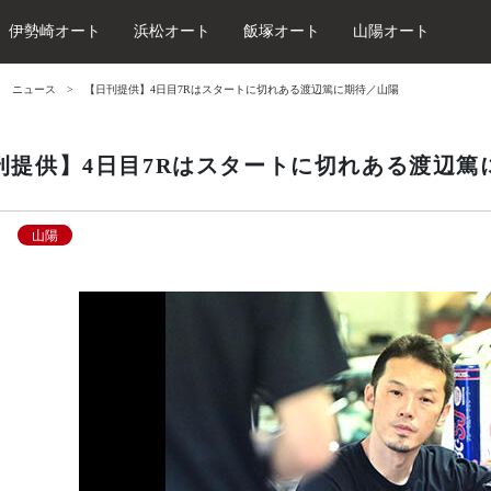
伊勢崎オート
浜松オート
飯塚オート
山陽オート
ニュース
【日刊提供】4日目7Rはスタートに切れある渡辺篤に期待／山陽
刊提供】4日目7Rはスタートに切れある渡辺篤
山陽