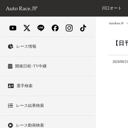
川口オート
AutoRace.JP
【日
レース情報
2024/09/21
開催日程･TV中継
選手検索
レース結果検索
レース動画検索