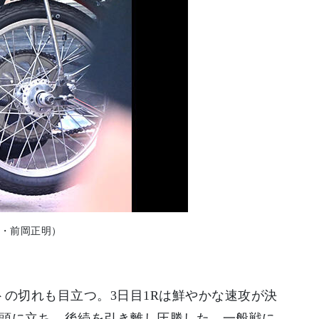
影・前岡正明）
の切れも目立つ。3日目1Rは鮮やかな速攻が決
先頭に立ち、後続を引き離し圧勝した。一般戦に