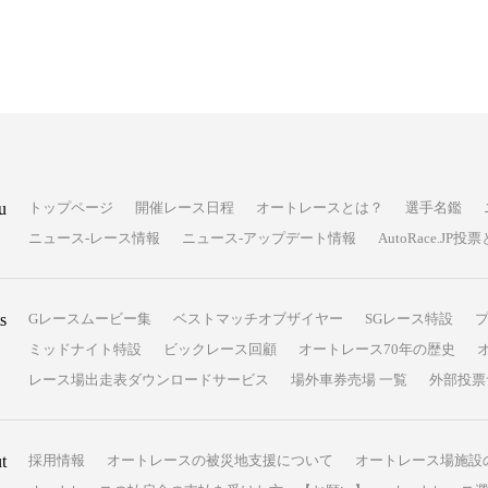
u
トップページ
開催レース日程
オートレースとは？
選手名鑑
ニュース-レース情報
ニュース-アップデート情報
AutoRace.J
s
Gレースムービー集
ベストマッチオブザイヤー
SGレース特設
ミッドナイト特設
ビックレース回顧
オートレース70年の歴史
レース場出走表ダウンロードサービス
場外車券売場 一覧
外部投票
t
採用情報
オートレースの被災地支援について
オートレース場施設