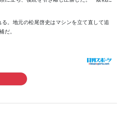
れる。地元の松尾啓史はマシンを立て直して追
補だ。