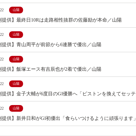
/22
山陽
刊提供】最終日10Rは走路相性抜群の佐藤励が本命／山陽
/22
山陽
刊提供】青山周平が前節から6連勝で優出／山陽
/22
山陽
刊提供】飯塚エース有吉辰也が2着で優出／山陽
/22
山陽
刊提供】金子大輔が6度目のGI優勝へ「ピストンを換えてセッ
/22
山陽
刊提供】新井日和がGI初優出「食らいつけるように頑張ります