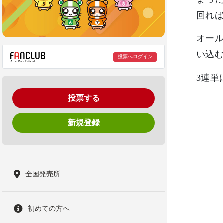
回れ
オー
い込
投票へログイン
3連単は(
投票する
新規登録
全国発売所
初めての方へ