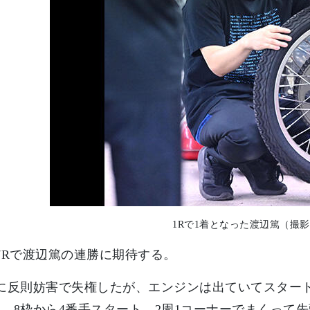
1Rで1着となった渡辺篤（撮
7Rで渡辺篤の連勝に期待する。
に反則妨害で失権したが、エンジンは出ていてスタート
。8枠から4番手スタート。2周1コーナーでまくって