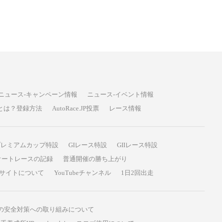
ニュース-キャンペーン情報
ニュース-イベント情報
P投票とは？登録方法
AutoRace.JP投票
レース情報
プレミアムカップ特設
GIレース特設
GIIレース特設
オートレースの記録
普通開催の勝ち上がり
サイトについて
YouTubeチャンネル
1日2回出走
の安全対策への取り組みについて