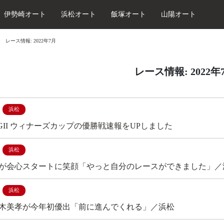
伊勢崎オート
浜松オート
飯塚オート
山陽オート
レース情報: 2022年7月
レース情報: 2022年
浜松
杯 GII ウィナーズカップの優勝戦速報をUPしました
浜松
が会心スタートに笑顔「やっと自分のレースができました」／
浜松
木美孝が今年初優出「前に進んでくれる」／浜松