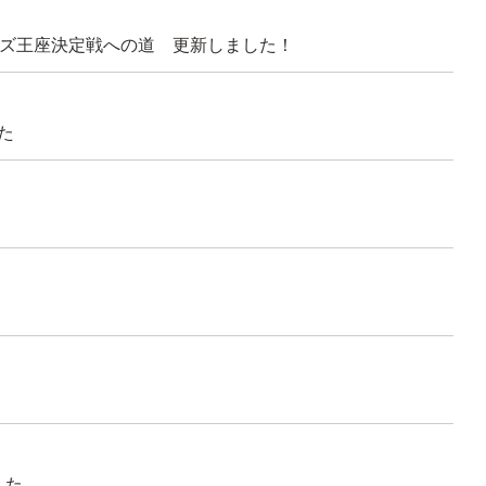
ールズ王座決定戦への道 更新しました！
た
した