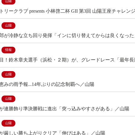
山陽
リークラブ presents 小林啓二杯 GII 第3回 山陽王座チ
山陽
郎が冷静な立ち回り発揮「インに切り替えてからは良くなった
情報
目！鈴木章夫選手（浜松・２期）が、グレードレース「最年長
山陽
恵みの雨予報...14年ぶりの記念制覇へ／山陽
山陽
が連勝飾り準決勝戦に進出「突っ込みやすさがある」／山陽
山陽
が厳しい勝ち上がりクリア「伸びはある」／山陽