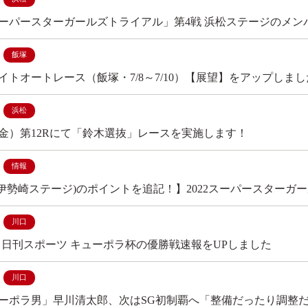
2スーパースターガールズトライアル」第4戦 浜松ステージのメ
飯塚
イトオートレース（飯塚・7/8～7/10）【展望】をアップしまし
浜松
（金）第12Rにて「鈴木選抜」レースを実施します！
情報
(伊勢崎ステージ)のポイントを追記！】2022スーパースター
川口
6回 日刊スポーツ キューポラ杯の優勝戦速報をUPしました
川口
ーポラ男」早川清太郎、次はSG初制覇へ「整備だったり調整だ