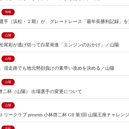
情報
選手（浜松・２期）が、グレードレース「最年長勝利記録」を
山陽
松尾彩が逃げ切って白星発進「エンジンのおかげ」／山陽
山陽
、湿走路でも地元勢顔負けの素早い攻めを決める／山陽
山陽
啓二杯（山陽） 出場選手の変更について
山陽
リークラブ presents 小林啓二杯 GII 第3回 山陽王座チャレ
浜松