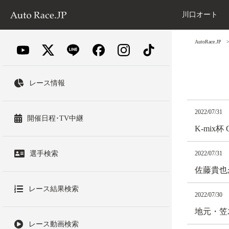
川口オート
AutoRace.JP
レース情報
2022/07/31
開催日程･TV中継
K-mix
選手検索
2022/07/31
佐藤貴也
レース結果検索
2022/07/30
地元・笠
レース動画検索