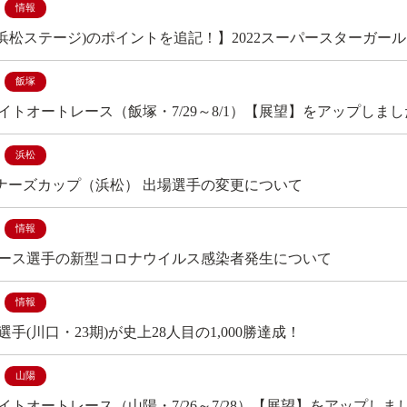
情報
(浜松ステージ)のポイントを追記！】2022スーパースターガ
飯塚
イトオートレース（飯塚・7/29～8/1）【展望】をアップしまし
浜松
ナーズカップ（浜松） 出場選手の変更について
情報
ース選手の新型コロナウイルス感染者発生について
情報
手(川口・23期)が史上28人目の1,000勝達成！
山陽
イトオートレース（山陽・7/26～7/28）【展望】をアップしま