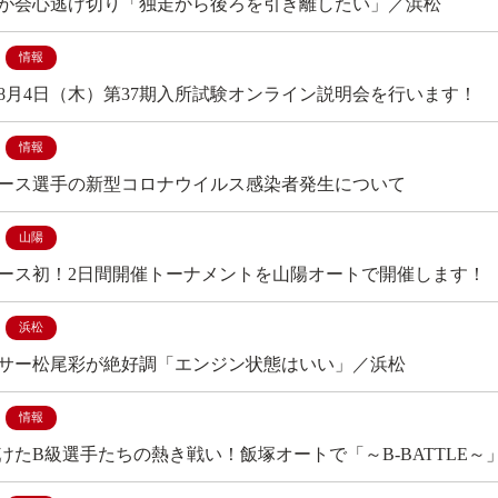
が会心逃げ切り「独走から後ろを引き離したい」／浜松
情報
8月4日（木）第37期入所試験オンライン説明会を行います！
情報
ース選手の新型コロナウイルス感染者発生について
山陽
ース初！2日間開催トーナメントを山陽オートで開催します！
浜松
サー松尾彩が絶好調「エンジン状態はいい」／浜松
情報
けたB級選手たちの熱き戦い！飯塚オートで「～B-BATTLE