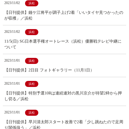
2023/11/02
浜松
【日刊提供】鐘ケ江将平が調子上げ2着「いいタイヤ見つかったの
が収穫」／浜松
2023/11/02
浜松
11/5(日) SG日本選手権オートレース（浜松）優勝戦テレビ中継に
ついて
2023/11/01
浜松
【日刊提供】2日目 フォトギャラリー（11月1日）
2023/11/01
浜松
【日刊提供】特別予選10Rは連続連対の黒川京介が待望2枠から押
し切る／浜松
2023/11/01
浜松
【日刊提供】早川清太郎スタート改善で2着「少し跳ねたので足周
り関係扱う」／浜松