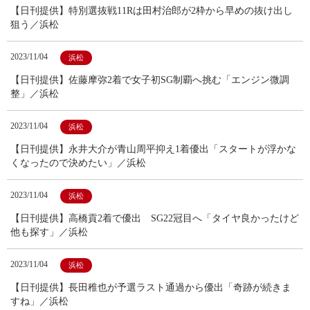
【日刊提供】特別選抜戦11Rは田村治郎が2枠から早めの抜け出し
狙う／浜松
2023/11/04
浜松
【日刊提供】佐藤摩弥2着で女子初SG制覇へ挑む「エンジン微調
整」／浜松
2023/11/04
浜松
【日刊提供】永井大介が青山周平抑え1着優出「スタートが浮かな
くなったので決めたい」／浜松
2023/11/04
浜松
【日刊提供】高橋貢2着で優出 SG22冠目へ「タイヤ良かったけど
他も探す」／浜松
2023/11/04
浜松
【日刊提供】長田稚也が予選ラスト通過から優出「奇跡が続きま
すね」／浜松