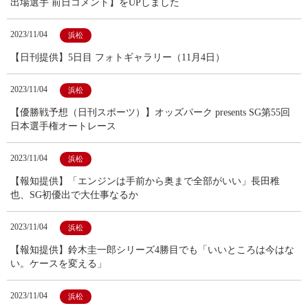
出場選手 前日コメント】をUPしました
2023/11/04
浜松
【日刊提供】5日目 フォトギャラリー（11月4日）
2023/11/04
浜松
【優勝戦予想（日刊スポーツ）】オッズパーク presents SG第55回
日本選手権オートレース
2023/11/04
浜松
【報知提供】「エンジンは手前から奥まで全部がいい」長田稚
也、SG初優出で大仕事なるか
2023/11/04
浜松
【報知提供】鈴木圭一郎シリーズ4勝目でも「いいところは今はな
い。ケースを変える」
2023/11/04
浜松