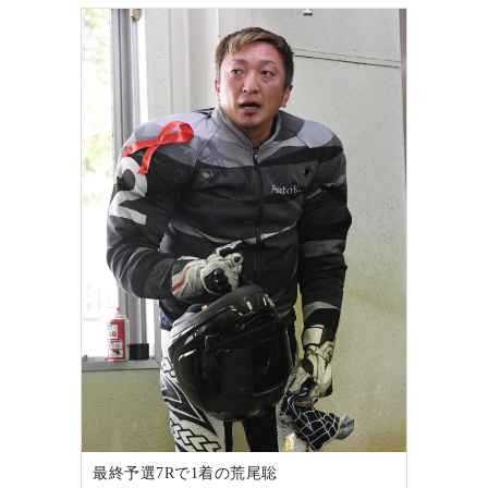
最終予選7Rで1着の荒尾聡