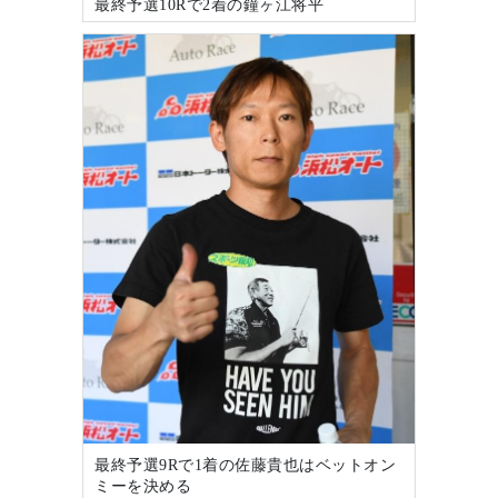
最終予選10Rで2着の鐘ヶ江将平
最終予選9Rで1着の佐藤貴也はベットオン
ミーを決める