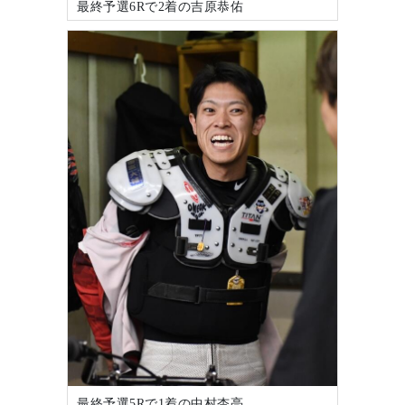
最終予選6Rで2着の吉原恭佑
最終予選5Rで1着の中村杏亮