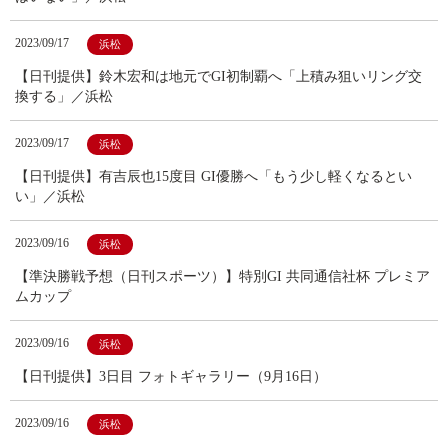
2023/09/17
浜松
【日刊提供】鈴木宏和は地元でGI初制覇へ「上積み狙いリング交
換する」／浜松
2023/09/17
浜松
【日刊提供】有吉辰也15度目 GI優勝へ「もう少し軽くなるとい
い」／浜松
2023/09/16
浜松
【準決勝戦予想（日刊スポーツ）】特別GI 共同通信社杯 プレミア
ムカップ
2023/09/16
浜松
【日刊提供】3日目 フォトギャラリー（9月16日）
2023/09/16
浜松