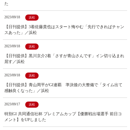
た
2023/09/18
浜松
【日刊提供】3着佐藤貴也はスタート悔やむ「先行できればチャン
スあった」／浜松
2023/09/18
浜松
【日刊提供】黒川京介2着「さすが青山さんです」イン切り込まれ
屈す／浜松
2023/09/18
浜松
【日刊提供】青山周平がGI連覇 準決後の大整備で「タイム出て
感触良くなった」／浜松
2023/09/17
浜松
特別GI 共同通信社杯 プレミアムカップ【優勝戦出場選手 前日コ
メント】をUPしました