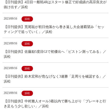
【日刊提供】4日目一般戦4Rはスタート修正で好成績の高宗良次が
抜け出す／浜松
2023/09/16
浜松
【日刊提供】荒尾聡が初日他落から巻き返し大会連覇望み「セッ
ティングで追っていく」／浜松
2023/09/16
浜松
【日刊提供】佐藤励5度目GIで初優出へ「ピストン測ってみる」／
浜松
2023/09/16
浜松
【日刊提供】鈴木宏和が危なげなく3連勝「足周りを確認する」／
浜松
2023/09/16
浜松
【日刊提供】中村雅人オール3着以内で勝ち上がり「ブレーキと行
き足もう少し欲しい」／浜松