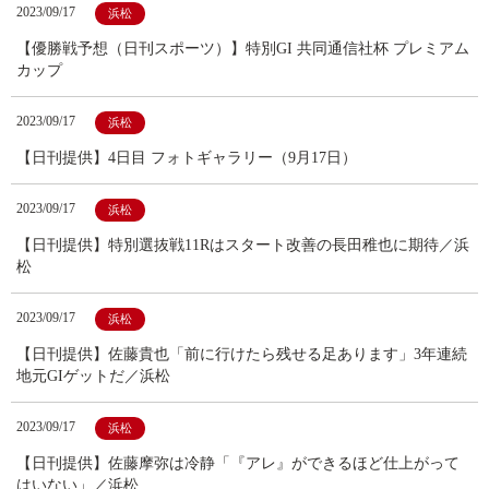
2023/09/17
浜松
【優勝戦予想（日刊スポーツ）】特別GI 共同通信社杯 プレミアム
カップ
2023/09/17
浜松
【日刊提供】4日目 フォトギャラリー（9月17日）
2023/09/17
浜松
【日刊提供】特別選抜戦11Rはスタート改善の長田稚也に期待／浜
松
2023/09/17
浜松
【日刊提供】佐藤貴也「前に行けたら残せる足あります」3年連続
地元GIゲットだ／浜松
2023/09/17
浜松
【日刊提供】佐藤摩弥は冷静「『アレ』ができるほど仕上がって
はいない」／浜松