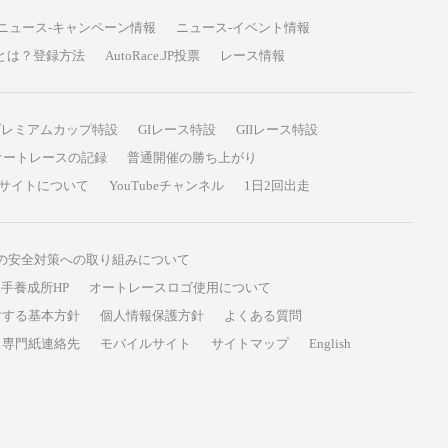
ニュース-キャンペーン情報
ニュース-イベント情報
P投票とは？登録方法
AutoRace.JP投票
レース情報
プレミアムカップ特設
GIレース特設
GIIレース特設
オートレースの記録
普通開催の勝ち上がり
サイトについて
YouTubeチャンネル
1日2回出走
の安全対策への取り組みについて
手養成所HP
オートレースロゴ使用について
対する基本方針
個人情報保護方針
よくある質問
専門紙連絡先
モバイルサイト
サイトマップ
English