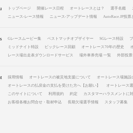
u
トップページ
開催レース日程
オートレースとは？
選手名鑑
ニュース-レース情報
ニュース-アップデート情報
AutoRace.J
s
Gレースムービー集
ベストマッチオブザイヤー
SGレース特設
ミッドナイト特設
ビックレース回顧
オートレース70年の歴史
レース場出走表ダウンロードサービス
場外車券売場 一覧
外部投票
t
採用情報
オートレースの被災地支援について
オートレース場施設
オートレースの払戻金の支払を受けた方へ【お願い】
オートレース選
このサイトについて
利用規約
約定
カスタマーハラスメントに
お客様各種お問合せ・取材申込
長期欠場選手情報
スタッフ募集