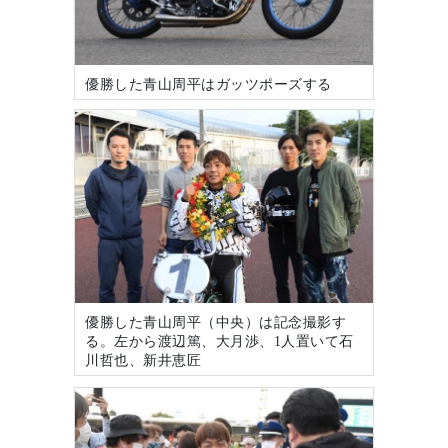
優勝した青山周平はガッツポーズする
優勝した青山周平（中央）は記念撮影す
る。左から渡辺篤、大月渉、1人置いて石
川哲也、新井恵匠