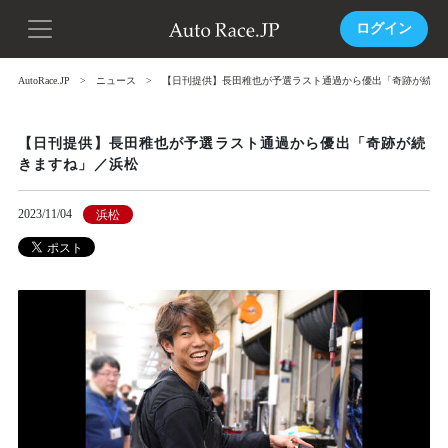
ログイン
AutoRace.JP
ニュース
【日刊提供】長田稚也が予選ラスト通過から優出「奇跡が続き
【日刊提供】長田稚也が予選ラスト通過から優出「奇跡が続
きますね」／浜松
2023/11/04
浜松