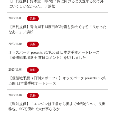
【日刊提供】鈴木圭一郎2着「内に向けると失速するので外
にいくしかなかった」／浜松
2023/11/05
浜松
【日刊提供】青山周平14度目SG制覇も浜松では初「長かった
なあ～」／浜松
2023/11/04
浜松
オッズパーク presents SG第55回 日本選手権オートレース
【優勝戦出場選手 前日コメント】をUPしました
2023/11/04
浜松
【優勝戦予想（日刊スポーツ）】オッズパーク presents SG第
55回 日本選手権オートレース
2023/11/04
浜松
【報知提供】「エンジンは手前から奥まで全部がいい」長田
稚也、SG初優出で大仕事なるか