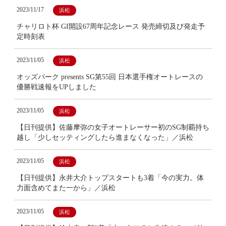
2023/11/17
浜松
チャリロト杯 GI開設67周年記念レース 発売締切及び発走予
定時刻表
2023/11/05
浜松
オッズパーク presents SG第55回 日本選手権オートレースの
優勝戦速報をUPしました
2023/11/05
浜松
【日刊提供】佐藤摩弥の女子オートレーサー初のSG制覇持ち
越し「少しセッティングしたら進まなくなった」／浜松
2023/11/05
浜松
【日刊提供】永井大介トップスタートも3着「今の実力。体
力面含めてまた一から」／浜松
2023/11/05
浜松