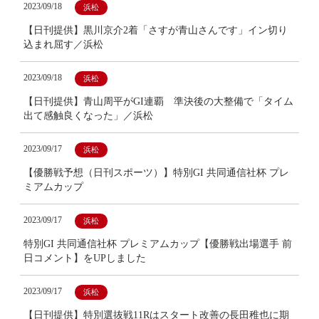
2023/09/18
浜松
【日刊提供】黒川京介2着「さすが青山さんです」イン切り
込まれ屈す／浜松
2023/09/18
浜松
【日刊提供】青山周平がGI連覇 準決後の大整備で「タイム
出て感触良くなった」／浜松
2023/09/17
浜松
【優勝戦予想（日刊スポーツ）】特別GI 共同通信社杯 プレ
ミアムカップ
2023/09/17
浜松
特別GI 共同通信社杯 プレミアムカップ【優勝戦出場選手 前
日コメント】をUPしました
2023/09/17
浜松
【日刊提供】特別選抜戦11Rはスタート改善の長田稚也に期