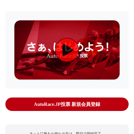
AutoRace.JP投票 新規会員登録
ネット口座をお持ちの方は、即日で登録完了。