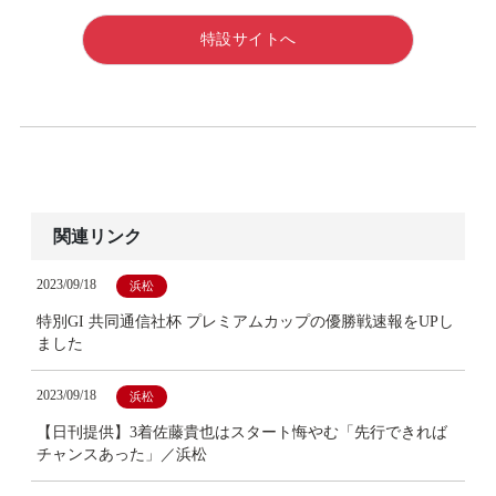
特設サイトへ
関連リンク
2023/09/18
浜松
特別GI 共同通信社杯 プレミアムカップの優勝戦速報をUPし
ました
2023/09/18
浜松
【日刊提供】3着佐藤貴也はスタート悔やむ「先行できれば
チャンスあった」／浜松