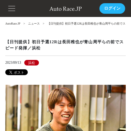
ログイン
AutoRace.JP
ニュース
【日刊提供】初日予選12Rは長田稚也が青山周平らの前でスピ
【日刊提供】初日予選12Rは長田稚也が青山周平らの前でス
ピード発揮／浜松
2023/09/13
浜松