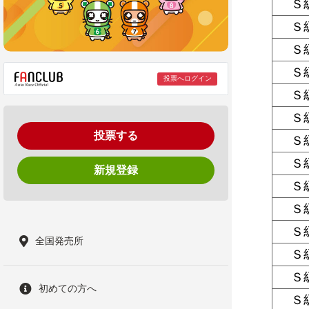
Ｓ
Ｓ
Ｓ
Ｓ
投票へログイン
Ｓ
Ｓ
投票する
Ｓ
Ｓ
新規登録
Ｓ
Ｓ
Ｓ
全国発売所
Ｓ
Ｓ
初めての方へ
Ｓ