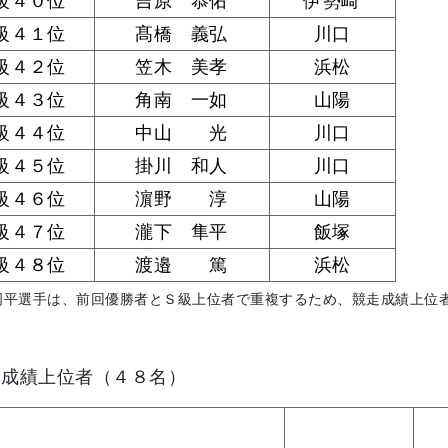
級４０位
吉原 恭佑
伊勢崎
級４１位
髙橋 義弘
川口
級４２位
笠木 美孝
浜松
級４３位
角南 一如
山陽
級４４位
中山 光
川口
級４５位
掛川 和人
川口
級４６位
濵野 淳
山陽
級４７位
瀧下 隼平
飯塚
級４８位
渡邉 篤
浜松
周平選手は、前回優勝者とＳ級上位者で重複するため、競走成績上位
走成績上位者（４８名）