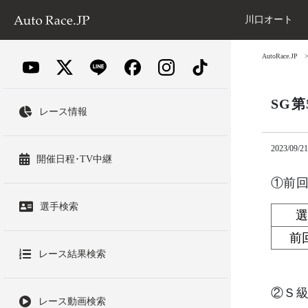
川口オート
AutoRace.JP
SG
レース情報
2023/09/21
開催日程･TV中継
①前
選手検索
前
レース結果検索
②Ｓ
レース動画検索