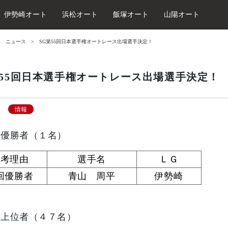
伊勢崎オート
浜松オート
飯塚オート
山陽オート
ニュース
SG第55回日本選手権オートレース出場選手決定！
第55回日本選手権オートレース出場選手決定！
情報
回優勝者（１名）
選考理由
選手名
ＬＧ
回優勝者
青山 周平
伊勢崎
級上位者（４７名）