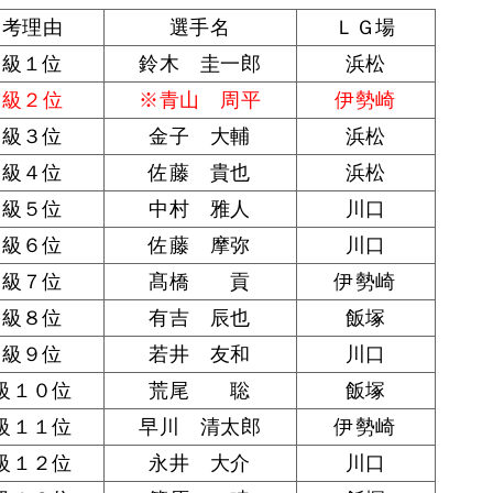
選考理由
選手名
ＬＧ場
Ｓ級１位
鈴木 圭一郎
浜松
Ｓ級２位
※青山 周平
伊勢崎
Ｓ級３位
金子 大輔
浜松
Ｓ級４位
佐藤 貴也
浜松
Ｓ級５位
中村 雅人
川口
Ｓ級６位
佐藤 摩弥
川口
Ｓ級７位
髙橋 貢
伊勢崎
Ｓ級８位
有吉 辰也
飯塚
Ｓ級９位
若井 友和
川口
級１０位
荒尾 聡
飯塚
級１１位
早川 清太郎
伊勢崎
級１２位
永井 大介
川口