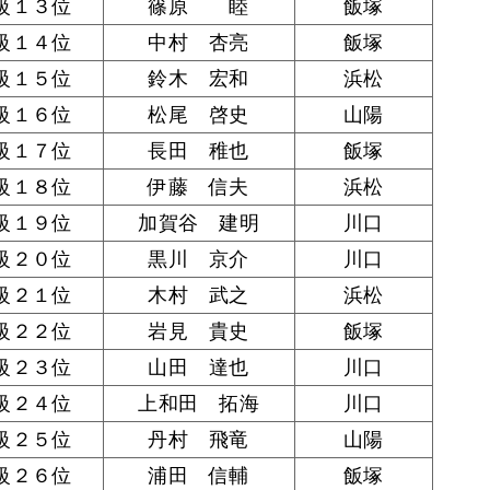
級１３位
篠原 睦
飯塚
級１４位
中村 杏亮
飯塚
級１５位
鈴木 宏和
浜松
級１６位
松尾 啓史
山陽
級１７位
長田 稚也
飯塚
級１８位
伊藤 信夫
浜松
級１９位
加賀谷 建明
川口
級２０位
黒川 京介
川口
級２１位
木村 武之
浜松
級２２位
岩見 貴史
飯塚
級２３位
山田 達也
川口
級２４位
上和田 拓海
川口
級２５位
丹村 飛竜
山陽
級２６位
浦田 信輔
飯塚