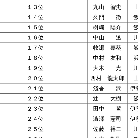
１３位
丸山 智史
１４位
久門 徹
１５位
桝﨑 陽介
１６位
中山 透
１７位
牧瀬 嘉葵
１８位
中村 友和
１９位
大木 光
２０位
西村 龍太郎
２１位
淺香 潤
伊
２２位
辻 大樹
２３位
田中 哲
伊
２４位
澁澤 憲司
伊
２５位
佐藤 裕二