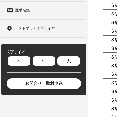
Ｓ
選手名鑑
Ｓ
Ｓ
ベストマッチオブザイヤー
Ｓ
Ｓ
Ｓ
文字サイズ
Ｓ
大
中
小
Ｓ
Ｓ
Ｓ
お問合せ・取材申込
Ｓ
Ｓ
Ｓ