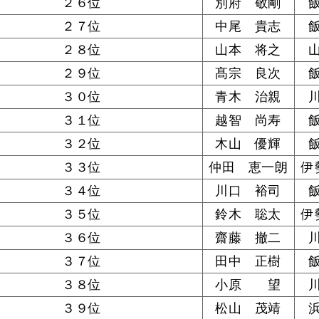
２６位
別府 敬剛
２７位
中尾 貴志
２８位
山本 将之
２９位
髙宗 良次
３０位
青木 治親
３１位
越智 尚寿
３２位
木山 優輝
３３位
仲田 恵一朗
伊
３４位
川口 裕司
３５位
鈴木 聡太
伊
３６位
齋藤 撤二
３７位
田中 正樹
３８位
小原 望
３９位
松山 茂靖