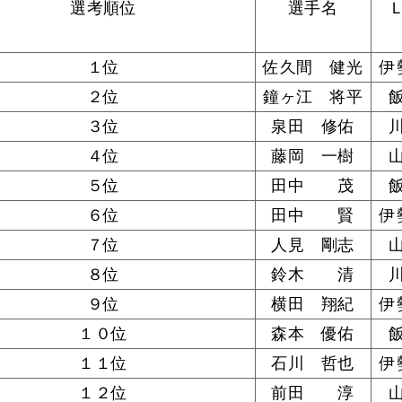
選考順位
選手名
１位
佐久間 健光
伊
２位
鐘ヶ江 将平
３位
泉田 修佑
４位
藤岡 一樹
５位
田中 茂
６位
田中 賢
伊
７位
人見 剛志
８位
鈴木 清
９位
横田 翔紀
伊
１０位
森本 優佑
１１位
石川 哲也
伊
１２位
前田 淳