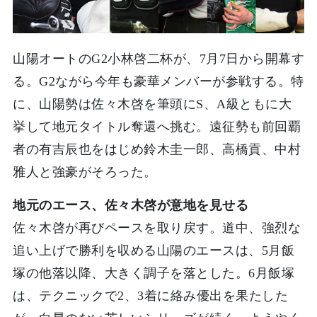
山陽オートのG2小林啓二杯が、7月7日から開幕す
る。G2ながら今年も豪華メンバーが参戦する。特
に、山陽勢は佐々木啓を筆頭にS、A級ともに大
挙して地元タイトル奪還へ挑む。遠征勢も前回覇
者の有吉辰也をはじめ鈴木圭一郎、高橋貢、中村
雅人と強豪がそろった。
地元のエース、佐々木啓が意地を見せる
佐々木啓が再びペースを取り戻す。道中、強烈な
追い上げで勝利を収める山陽のエースは、5月飯
塚の他落以降、大きく調子を落とした。6月飯塚
は、テクニックで2、3着に絡み優出を果たした