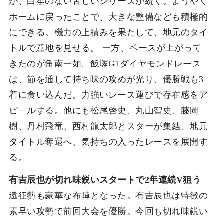
が、白星のない苦しいシリーズが続く。ようやく
ホームに戻ったことで、大きな整備なども積極的
にできる。機力の上積みを果たして、地元のタイ
トルで意地を見せる。 一方、ペースが上がって
きたのが角南一如。飯塚G1ダイヤモンドレース
は、節を通して持ち味の攻めが光り、優勝戦も3
着に食い込んだ。力強いレース運びで存在感をア
ピールする。他にも松尾啓史、丸山智史、藤岡一
樹、丹村飛竜、西村龍太郎とスターが集結、地元
タイトル奪還へ、気持ちの入ったレースを展開す
る。
有吉辰也が切れ味鋭いスタートで2年連続V狙う
遠征勢も豪華な布陣となった。有吉辰也は特徴の
素早い攻勢で前回大会を優勝。今回も切れ味鋭い