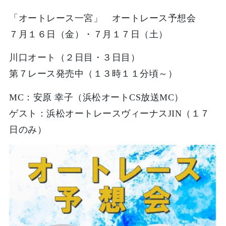
「オートレース一宮」 オートレース予想会
７月１６日（金）・７月１７日（
土
）
川口オート（２日目・３日目）
第７レース発売中（１３時１１分頃～）
MC：安原 幸子（浜松オートCS放送MC）
ゲスト：浜松オートレースヴィーナスJIN（
１７
日のみ
）