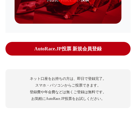
AutoRace.JP投票 新規会員登録
ネット口座をお持ちの方は、即日で登録完了。
スマホ・パソコンからご投票できます。
登録費や年会費などは無くご登録は無料です。
お気軽にAutoRace.JP投票をお試しください。