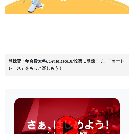
登録費・年会費無料のAutoRace.JP投票に登録して、「オート
レース」をもっと楽しもう！