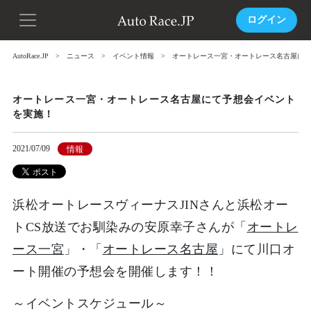
ログイン
AutoRace.JP
ニュース
イベント情報
オートレース一宮・オートレース名古屋にて
オートレース一宮・オートレース名古屋にて予想会イベント
を実施！
2021/07/09
情報
浜松オートレースヴィーナスJINさんと浜松オー
トCS放送でお馴染みの安原幸子さんが「
オートレ
ース一宮
」・「
オートレース名古屋
」にて川口オ
ート開催の予想会を開催します！！
～イベントスケジュール～