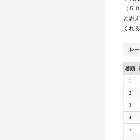
（５
と思え
くれ
レー
着順
1
2
3
4
5