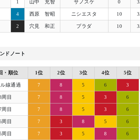
1
山中 充智
サノスケ
0
3
4
西原 智昭
ニシエスタ
10
3
2
穴見 和正
プラダ
10
3
ンドノート
回・順位
1位
2位
3位
4位
5位
ール線通過
7
8
5
6
3
8周目
7
8
5
3
6
7周目
7
8
5
3
6
6周目
7
3
8
5
6
5周目
7
3
5
8
6