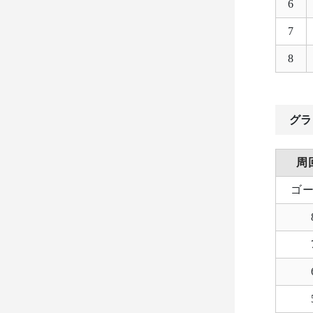
6
7
8
グラ
周
ゴ