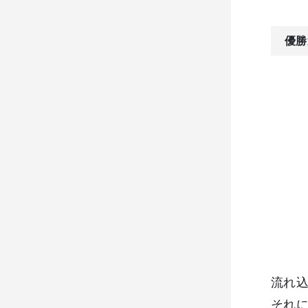
優勝
流れ
それ