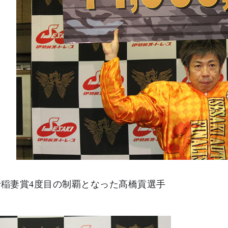
で稲妻賞4度目の制覇となった髙橋貢選手