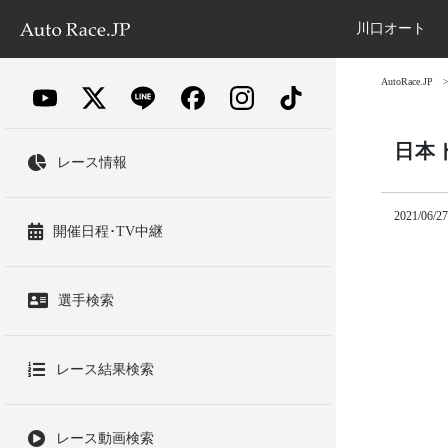
川口オート
AutoRace.JP
日本
レース情報
2021/06/27
開催日程･TV中継
選手検索
レース結果検索
レース動画検索