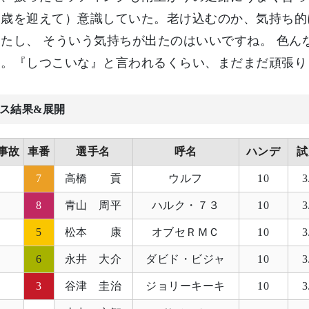
０歳を迎えて）意識していた。老け込むのか、気持ち的
たし、 そういう気持ちが出たのはいいですね。 色
る。『しつこいな』と言われるくらい、まだまだ頑張り
ス結果&展開
事故
車番
選手名
呼名
ハンデ
試
7
高橋 貢
ウルフ
10
3
8
青山 周平
ハルク・７３
10
3
5
松本 康
オブセＲＭＣ
10
3
6
永井 大介
ダビド・ビジャ
10
3
3
谷津 圭治
ジョリーキーキ
10
3