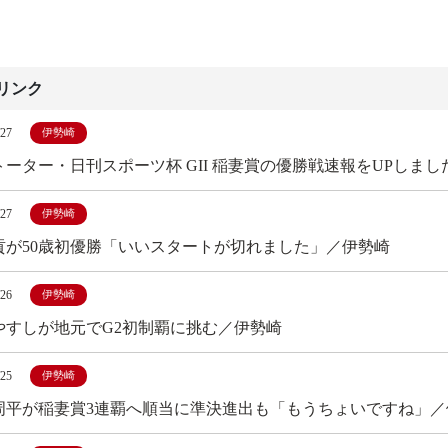
リンク
/27
伊勢崎
トーター・日刊スポーツ杯 GII 稲妻賞の優勝戦速報をUPしまし
/27
伊勢崎
貢が50歳初優勝「いいスタートが切れました」／伊勢崎
/26
伊勢崎
やすしが地元でG2初制覇に挑む／伊勢崎
/25
伊勢崎
周平が稲妻賞3連覇へ順当に準決進出も「もうちょいですね」／