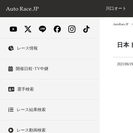
川口オート
AutoRace.JP
日本
レース情報
2021/06/19
開催日程･TV中継
選手検索
レース結果検索
レース動画検索