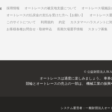
t
採用情報
オートレースの被災地支援について
オートレース場施設
オートレースの払戻金の支払を受けた方へ【お願い】
オートレース選
このサイトについて
利用規約
約定
カスタマーハラスメントに
お客様各種お問合せ・取材申込
長期欠場選手情報
スタッフ募集
© 公益財団法人JK
オートレースは適度に楽しみましょう。
車券
競輪とオートレースの売上の一部は、
機械工業の振興
システム運営者：
一般財団法人オー