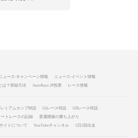
ニュース-キャンペーン情報
ニュース-イベント情報
P投票とは？登録方法
AutoRace.JP投票
レース情報
プレミアムカップ特設
GIレース特設
GIIレース特設
オートレースの記録
普通開催の勝ち上がり
サイトについて
YouTubeチャンネル
1日2回出走