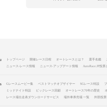
u
トップページ
開催レース日程
オートレースとは？
選手名鑑
ニュース-レース情報
ニュース-アップデート情報
AutoRace.J
s
Gレースムービー集
ベストマッチオブザイヤー
SGレース特設
ミッドナイト特設
ビックレース回顧
オートレース70年の歴史
レース場出走表ダウンロードサービス
場外車券売場 一覧
外部投票