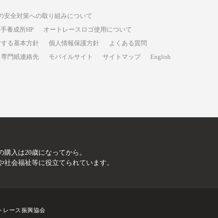
の安全対策への取り組みについて
手養成所HP
オートレースロゴ使用について
対する基本方針
個人情報保護方針
よくある質問
専門紙連絡先
モバイルサイト
サイトマップ
English
A
の購入は20歳になってから。
や社会福祉等に役立てられています。
トレース振興協会