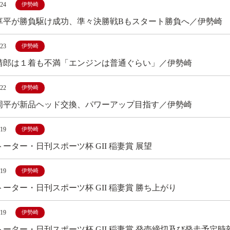
/24
伊勢崎
享平が勝負駆け成功、準々決勝戦Bもスタート勝負へ／伊勢崎
/23
伊勢崎
靖郎は１着も不満「エンジンは普通ぐらい」／伊勢崎
/22
伊勢崎
周平が新品ヘッド交換、パワーアップ目指す／伊勢崎
/19
伊勢崎
ーター・日刊スポーツ杯 GII 稲妻賞 展望
/19
伊勢崎
ーター・日刊スポーツ杯 GII 稲妻賞 勝ち上がり
/19
伊勢崎
トーター・日刊スポーツ杯 GII 稲妻賞 発売締切及び発走予定時