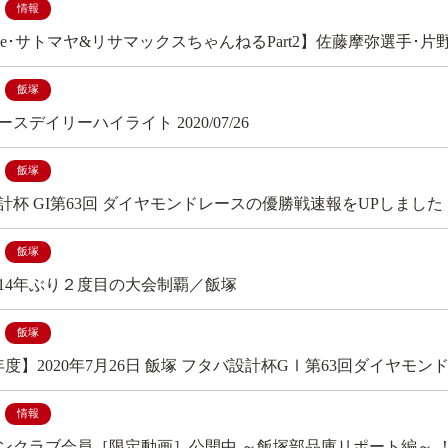
情報
Tube･サトマヤ&リサマックスちゃんねるPart2】佐藤摩弥選手
飯塚
スデイリーハイライト 2020/07/26
飯塚
計杯 GI第63回 ダイヤモンドレースの優勝戦速報をUPしました
飯塚
14年ぶり２度目の大会制覇／飯塚
飯塚
年度】2020年7月26日 飯塚 フタバ設計杯GⅠ第63回ダイヤモ
情報
ンクラブ会員［限定動画］公開中 ～飯塚部品庫リポート編～ 