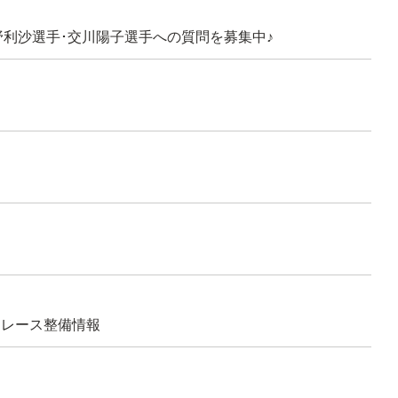
･片野利沙選手･交川陽子選手への質問を募集中♪
ンドレース整備情報
！