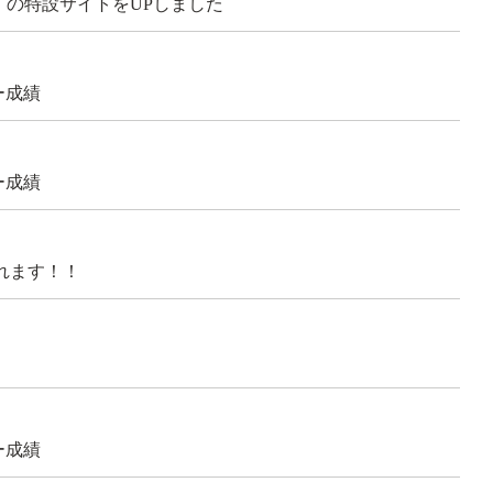
5）の特設サイトをUPしました
ー成績
ー成績
れます！！
ー成績