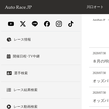
川口オート
AutoRace.JP
レース情報
2020/07/30
開催日程･TV中継
８月の垰
選手検索
2020/07/30
オッズパ
レース結果検索
2020/07/30
オッズパ
レース動画検索