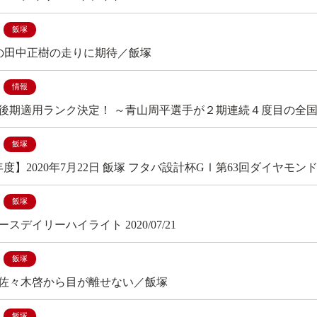
飯塚
の田中正樹の走りに期待／飯塚
情報
年度後期適用ランク決定！ ～青山周平選手が２期連続４度目の全国N
飯塚
年度】2020年7月22日 飯塚 フタバ設計杯GⅠ第63回ダイヤモ
飯塚
スデイリーハイライト 2020/07/21
飯塚
佐々木啓から目が離せない／飯塚
飯塚