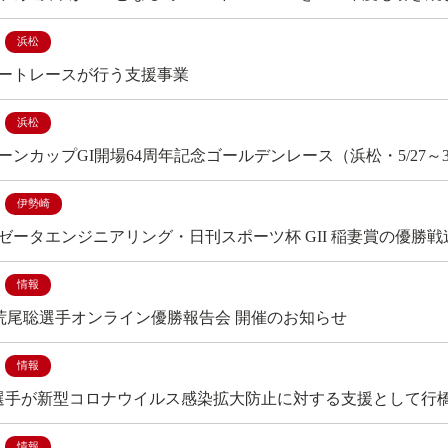
浜松
ートレースが行う支援事業
浜松
ーンカップGI開場64周年記念ゴールデンレース（浜松・5/27～
伊勢崎
ゼータエンジニアリング・日刊スポーツ杯 GII 稲妻賞の優勝戦
情報
水) 荒尾聡選手オンライン優勝報告会 開催のお知らせ
情報
 選手が新型コロナウイルス感染拡大防止に対する支援として行橋
情報