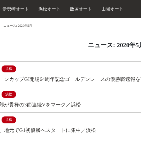
伊勢崎オート
浜松オート
飯塚オート
山陽オート
ニュース: 2020年5月
ニュース: 2020年
浜松
ーンカップGI開場64周年記念ゴールデンレースの優勝戦速報を
浜松
郎が貫禄の3節連続Vをマーク／浜松
浜松
、地元でG1初優勝へスタートに集中／浜松