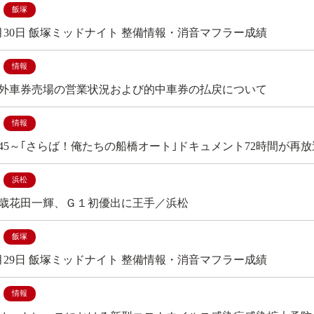
飯塚
年5月30日 飯塚ミッドナイト 整備情報・消音マフラー成績
情報
外車券売場の営業状況および的中車券の払戻について
情報
：45～｢さらば！俺たちの船橋オート｣ドキュメント72時間が再
浜松
1歳花田一輝、Ｇ１初優出に王手／浜松
飯塚
年5月29日 飯塚ミッドナイト 整備情報・消音マフラー成績
情報