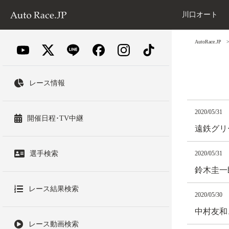
川口オート
AutoRace.JP
レース情報
2020/05/31
開催日程･TV中継
遠鉄グリ
選手検索
2020/05/31
鈴木圭一
レース結果検索
2020/05/30
中村友和
レース動画検索