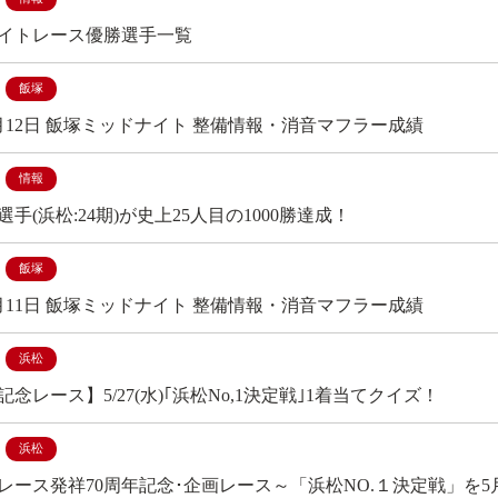
イトレース優勝選手一覧
飯塚
年5月12日 飯塚ミッドナイト 整備情報・消音マフラー成績
情報
手(浜松:24期)が史上25人目の1000勝達成！
飯塚
年5月11日 飯塚ミッドナイト 整備情報・消音マフラー成績
浜松
記念レース】5/27(水)｢浜松No,1決定戦｣1着当てクイズ！
浜松
レース発祥70周年記念･企画レース～「浜松NO.１決定戦」を5