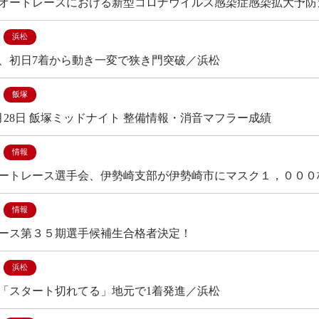
オートレースにおける新型コロナウイルス感染症感染拡大予防
浜松
、初日7着から動き一変で狭き門突破／浜松
飯塚
年5月28日 飯塚ミッドナイト 整備情報・消音マフラー成績
情報
ートレース選手会、伊勢崎支部が伊勢崎市にマスク１，０００
情報
ース第３５期選手候補生合格者決定！
浜松
「スタート切れてる」地元で1着発進／浜松