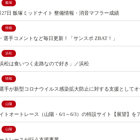
飯塚
年5月27日 飯塚ミッドナイト 整備情報・消音マフラー成績
情報
聞・選手コメントなど毎日更新！「サンスポ ZBAT！」
浜松
浜松は食いつく走路なので好き」／浜松
情報
選手が新型コロナウイルス感染拡大防止に対する支援としてオー
山陽
イトオートレース（山陽・6/1～6/3）の特設サイト【展望】を
山陽
ートレースが行う支援事業