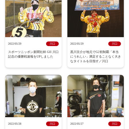
2022/05/29
川口
2022/05/29
川口
スポーツニッポン新聞社杯 GII 川口
黒川京介が地元でG2初制覇「本当
記念の優勝戦速報をUPしました
にうれしい」満足することなく大き
なタイトルを目指す／川口
2022/05/28
川口
2022/05/27
川口