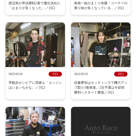
渡辺篤が準決勝戦2着で優出決めた
角南一如がまくり快勝「コーナーの
「止まりが良くなった」／川口
乗り味が良くなっている」／川口
2022/05/26
川口
2022/05/25
川口
早船歩がシビアに突破も「エンジン
佐藤摩弥はセッティングで機力アッ
はいまいちかな」／川口
プ図り3着発進。2次予選は今節初
勝利へスタート勝負／川口