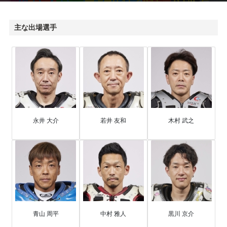
主な出場選手
永井 大介
若井 友和
木村 武之
青山 周平
中村 雅人
黒川 京介