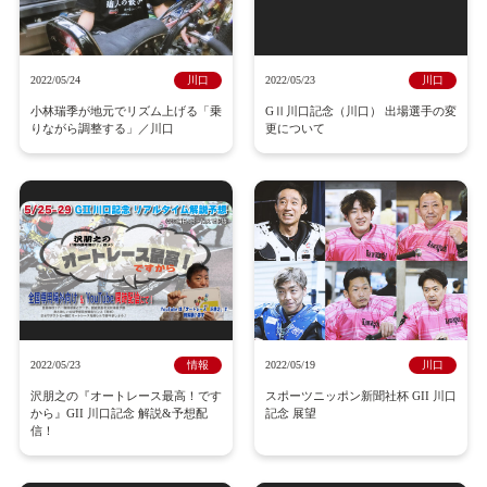
2022/05/24
川口
2022/05/23
川口
小林瑞季が地元でリズム上げる「乗
GⅡ川口記念（川口） 出場選手の変
りながら調整する」／川口
更について
2022/05/23
情報
2022/05/19
川口
沢朋之の『オートレース最高！です
スポーツニッポン新聞社杯 GII 川口
から』GII 川口記念 解説&予想配
記念 展望
信！