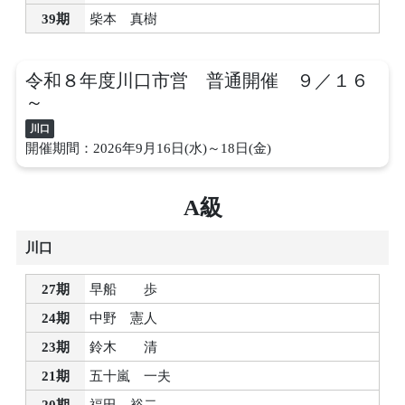
39期
柴本 真樹
令和８年度川口市営 普通開催 ９／１６
～
川口
開催期間：2026年9月16日(水)～18日(金)
A級
川口
27期
早船 歩
24期
中野 憲人
23期
鈴木 清
21期
五十嵐 一夫
20期
福田 裕二