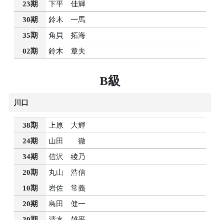
23期
下平 佳輝
30期
鈴木 一馬
35期
角貝 拓海
02期
鈴木 章夫
B級
川口
38期
上原 大輝
24期
山田 徹
34期
信沢 綾乃
20期
丸山 浩信
10期
岩佐 常義
20期
島田 健一
30期
清水 雄平