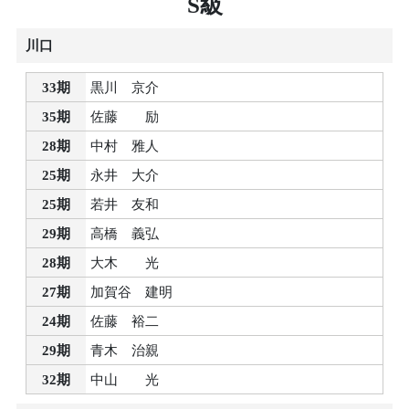
S級
川口
33期
黒川 京介
35期
佐藤 励
28期
中村 雅人
25期
永井 大介
25期
若井 友和
29期
高橋 義弘
28期
大木 光
27期
加賀谷 建明
24期
佐藤 裕二
29期
青木 治親
32期
中山 光