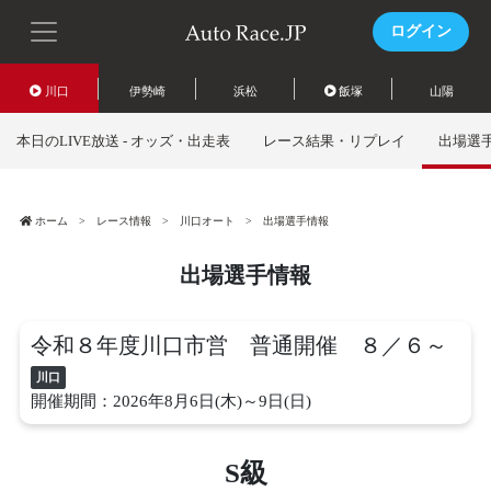
ログイン
川口
伊勢崎
浜松
飯塚
山陽
本日のLIVE放送 - オッズ・出走表
レース結果・リプレイ
出場選
ホーム
レース情報
川口オート
出場選手情報
出場選手情報
令和８年度川口市営 普通開催 ８／６～
川口
開催期間：2026年8月6日(木)～9日(日)
S級