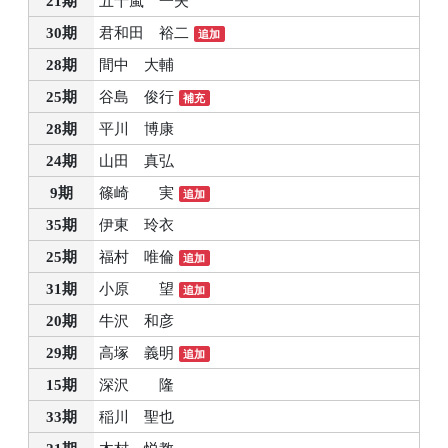
21期
五十嵐 一夫
30期
君和田 裕二
追加
28期
間中 大輔
25期
谷島 俊行
補充
28期
平川 博康
24期
山田 真弘
9期
篠崎 実
追加
35期
伊東 玲衣
25期
福村 唯倫
追加
31期
小原 望
追加
20期
牛沢 和彦
29期
高塚 義明
追加
15期
深沢 隆
33期
稲川 聖也