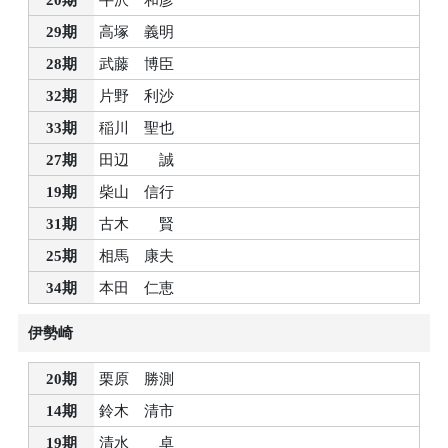
29期
高塚 義明
28期
武藤 博臣
32期
片野 利沙
33期
稲川 聖也
27期
田辺 誠
19期
柴山 信行
31期
古木 賢
25期
相馬 康夫
34期
本田 仁恵
伊勢崎
20期
栗原 勝測
14期
鈴木 清市
19期
清水 卓