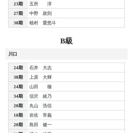
23期
五所 淳
27期
中野 政則
38期
植村 愛悠斗
B級
川口
24期
石井 大志
38期
上原 大輝
24期
山田 徹
34期
信沢 綾乃
20期
丸山 浩信
10期
岩佐 常義
20期
島田 健一