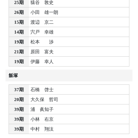
25期
猿谷 敦史
26期
小田 雄一朗
15期
渡辺 京二
14期
宍戸 幸雄
19期
松本 渉
21期
原田 富夫
19期
伊藤 幸人
飯塚
37期
石橋 啓士
20期
大久保 哲司
39期
浦 眞知子
39期
小林 右京
39期
中村 翔汰