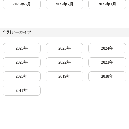
2025年3月
2025年2月
2025年1月
年別アーカイブ
2026年
2025年
2024年
2023年
2022年
2021年
2020年
2019年
2018年
2017年