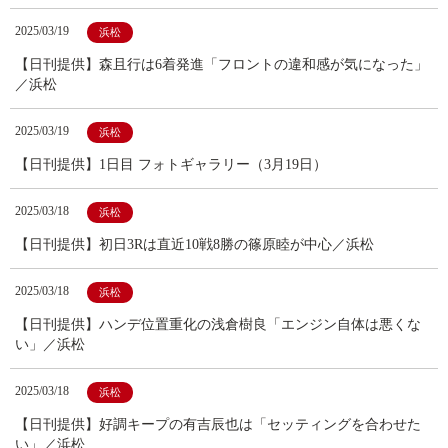
2025/03/19
浜松
【日刊提供】森且行は6着発進「フロントの違和感が気になった」
／浜松
2025/03/19
浜松
【日刊提供】1日目 フォトギャラリー（3月19日）
2025/03/18
浜松
【日刊提供】初日3Rは直近10戦8勝の篠原睦が中心／浜松
2025/03/18
浜松
【日刊提供】ハンデ位置重化の浅倉樹良「エンジン自体は悪くな
い」／浜松
2025/03/18
浜松
【日刊提供】好調キープの有吉辰也は「セッティングを合わせた
い」／浜松