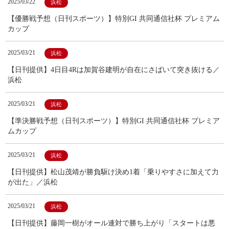
2025/03/22
浜松
【優勝戦予想（日刊スポーツ）】特別GI 共同通信社杯 プレミアム
カップ
2025/03/21
浜松
【日刊提供】4日目4Rは加賀谷建明が自在にさばいて突き抜ける／
浜松
2025/03/21
浜松
【準決勝戦予想（日刊スポーツ）】特別GI 共同通信社杯 プレミア
ムカップ
2025/03/21
浜松
【日刊提供】松山茂靖が勝負駆け決め1着「乗りやすさに加えて力
が出た」／浜松
2025/03/21
浜松
【日刊提供】藤岡一樹がオール連対で勝ち上がり「スタートは悪