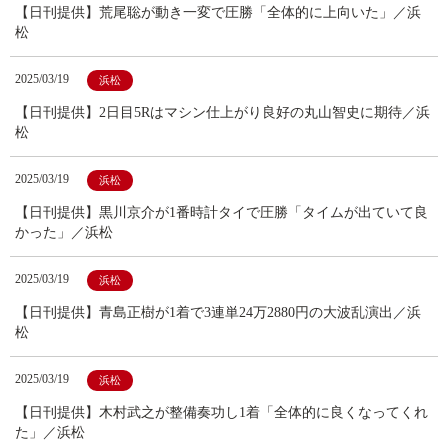
【日刊提供】荒尾聡が動き一変で圧勝「全体的に上向いた」／浜
松
2025/03/19
浜松
【日刊提供】2日目5Rはマシン仕上がり良好の丸山智史に期待／浜
松
2025/03/19
浜松
【日刊提供】黒川京介が1番時計タイで圧勝「タイムが出ていて良
かった」／浜松
2025/03/19
浜松
【日刊提供】青島正樹が1着で3連単24万2880円の大波乱演出／浜
松
2025/03/19
浜松
【日刊提供】木村武之が整備奏功し1着「全体的に良くなってくれ
た」／浜松