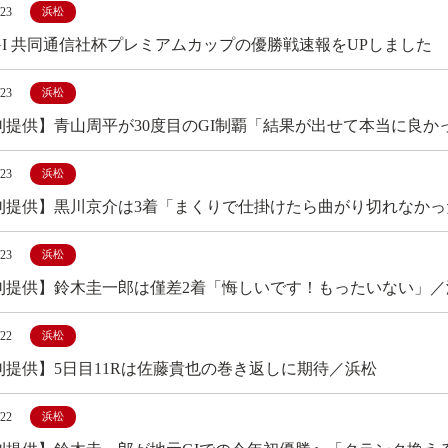
/23
浜松
GI 共同通信社杯プレミアムカップの優勝戦速報をUPしました
/23
浜松
刊提供】青山周平が30度目のGI制覇「結果が出せて本当に良か
/23
浜松
刊提供】黒川京介は3着「まくりで仕掛けたら曲がり切れなかっ
/23
浜松
刊提供】鈴木圭一郎は僅差2着「悔しいです！もったいない」／
/22
浜松
刊提供】5日目11Rは佐藤貴也の巻き返しに期待／浜松
/22
浜松