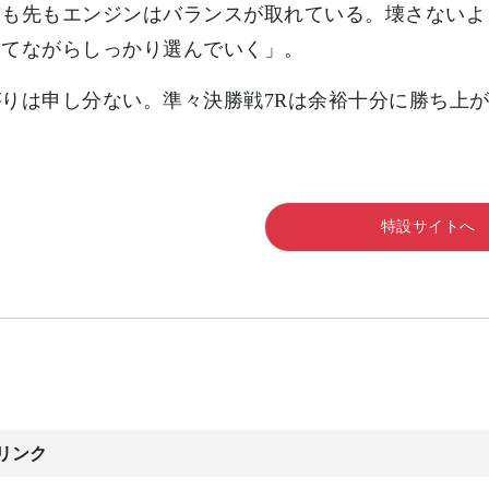
前も先もエンジンはバランスが取れている。壊さないよ
当てながらしっかり選んでいく」。
りは申し分ない。準々決勝戦7Rは余裕十分に勝ち上
特設サイトへ
リンク