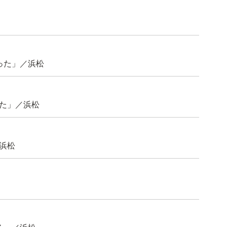
った」／浜松
た」／浜松
浜松