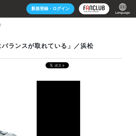
新規登録・
ログイン
松
はバランスが取れている」／浜松