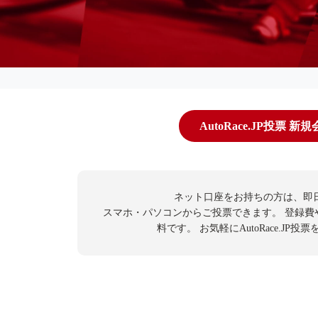
AutoRace.JP投票 新
ネット口座をお持ちの方は、即
スマホ・パソコンからご投票できます。
登録費
料です。
お気軽にAutoRace.JP