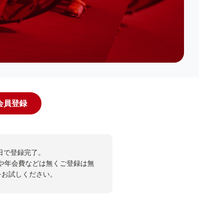
規会員登録
日で登録完了。
や年会費などは無くご登録は無
投票をお試しください。