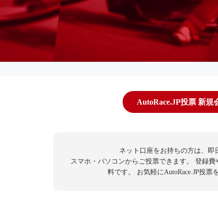
AutoRace.JP投票 新
ネット口座をお持ちの方は、即
スマホ・パソコンからご投票できます。
登録費
料です。
お気軽にAutoRace.JP