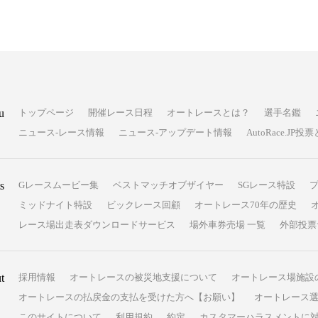
u
トップページ
開催レース日程
オートレースとは？
選手名鑑
ニュース-レース情報
ニュース-アップデート情報
AutoRace.J
s
Gレースムービー集
ベストマッチオブザイヤー
SGレース特設
ミッドナイト特設
ビックレース回顧
オートレース70年の歴史
レース場出走表ダウンロードサービス
場外車券売場 一覧
外部投票
t
採用情報
オートレースの被災地支援について
オートレース場施設
オートレースの払戻金の支払を受けた方へ【お願い】
オートレース選
このサイトについて
利用規約
約定
カスタマーハラスメントに