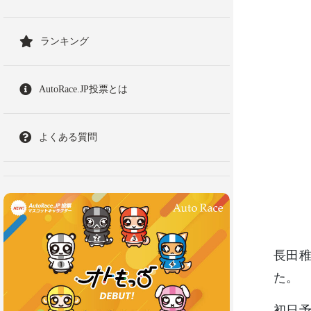
ランキング
AutoRace.JP投票とは
よくある質問
長田稚
た。
初日予