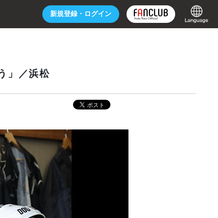
新規登録・
ログイン
う」／浜松