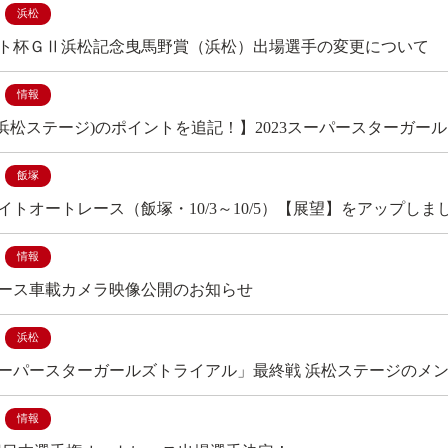
浜松
ト杯ＧⅡ浜松記念曳馬野賞（浜松）出場選手の変更について
情報
(浜松ステージ)のポイントを追記！】2023スーパースターガ
飯塚
イトオートレース（飯塚・10/3～10/5）【展望】をアップしま
情報
ース車載カメラ映像公開のお知らせ
浜松
3スーパースターガールズトライアル」最終戦 浜松ステージのメ
情報