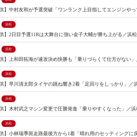
供】中村友和が予選突破「ワンランク上目指してエンジンやっ
浜松
供】2日目予選11Rは大舞台に強い金子大輔が勝ち上がる／浜松
浜松
供】上和田拓海が速攻決め快勝も「乗りづらくて仕方がない」
浜松
供】早川清太郎タイヤの跳ね響き2着「足回りをしっかり」／
浜松
供】木村武之マシン変更で圧勝発進「乗りやすくなった」／浜
浜松
供】小林瑞季斑走路最後方から1着「晴れ用のセッティングに