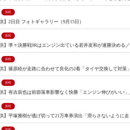
浜松
供】2日目 フォトギャラリー（9月15日）
浜松
供】準々決勝戦9Rはエンジン出ている若井友和が連勝決める
浜松
供】篠原睦が走路に合わせて良化の2着「タイヤ交換して対策
浜松
供】有吉辰也は前節落車影響なく快勝「エンジン伸びがいい」
浜松
供】平塚雅樹が逃げ切って21万車券演出「滑らさないように
浜松