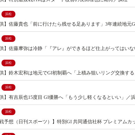
浜松
供】佐藤貴也「前に行けたら残せる足あります」3年連続地元G
浜松
供】佐藤摩弥は冷静「『アレ』ができるほど仕上がってはいな
浜松
供】鈴木宏和は地元でGI初制覇へ「上積み狙いリング交換する
浜松
供】有吉辰也15度目 GI優勝へ「もう少し軽くなるといい」／
浜松
戦予想（日刊スポーツ）】特別GI 共同通信社杯 プレミアムカ