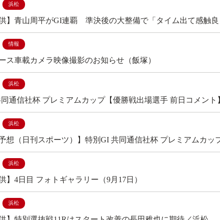
浜松
供】青山周平がGI連覇 準決後の大整備で「タイム出て感触
情報
ース車載カメラ映像撮影のお知らせ（飯塚）
浜松
 共同通信社杯 プレミアムカップ【優勝戦出場選手 前日コメント
浜松
予想（日刊スポーツ）】特別GI 共同通信社杯 プレミアムカッ
浜松
供】4日目 フォトギャラリー（9月17日）
浜松
供】特別選抜戦11Rはスタート改善の長田稚也に期待／浜松