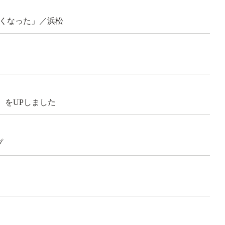
良くなった」／浜松
】をUPしました
プ