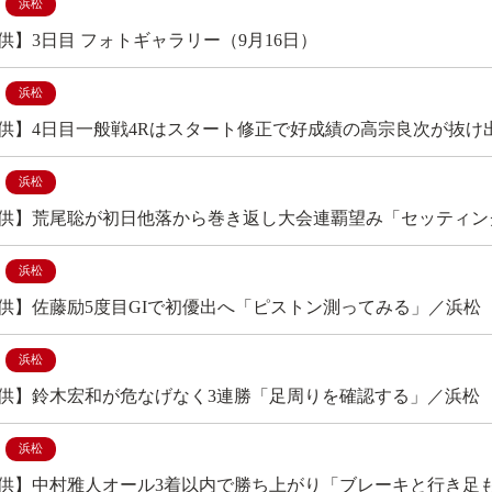
浜松
供】3日目 フォトギャラリー（9月16日）
浜松
供】4日目一般戦4Rはスタート修正で好成績の高宗良次が抜け
浜松
供】荒尾聡が初日他落から巻き返し大会連覇望み「セッティン
浜松
供】佐藤励5度目GIで初優出へ「ピストン測ってみる」／浜松
浜松
供】鈴木宏和が危なげなく3連勝「足周りを確認する」／浜松
浜松
供】中村雅人オール3着以内で勝ち上がり「ブレーキと行き足