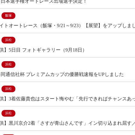
5回日本選手権オートレース出場選手決定！
飯塚
イトオートレース（飯塚・9/21～9/23）【展望】をアップしま
浜松
供】5日目 フォトギャラリー（9月18日）
浜松
 共同通信社杯 プレミアムカップの優勝戦速報をUPしました
浜松
供】3着佐藤貴也はスタート悔やむ「先行できればチャンスあ
浜松
供】黒川京介2着「さすが青山さんです」イン切り込まれ屈す