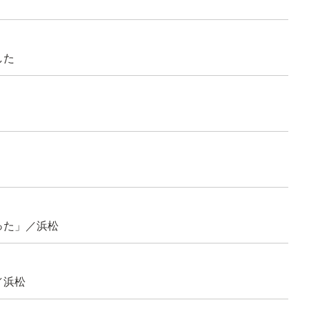
した
った」／浜松
／浜松