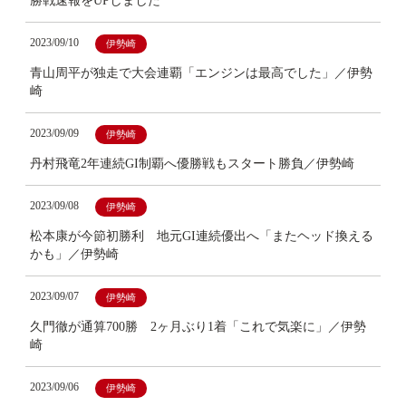
勝戦速報をUPしました
2023/09/10
伊勢崎
青山周平が独走で大会連覇「エンジンは最高でした」／伊勢
崎
2023/09/09
伊勢崎
丹村飛竜2年連続GI制覇へ優勝戦もスタート勝負／伊勢崎
2023/09/08
伊勢崎
松本康が今節初勝利 地元GI連続優出へ「またヘッド換える
かも」／伊勢崎
2023/09/07
伊勢崎
久門徹が通算700勝 2ヶ月ぶり1着「これで気楽に」／伊勢
崎
2023/09/06
伊勢崎