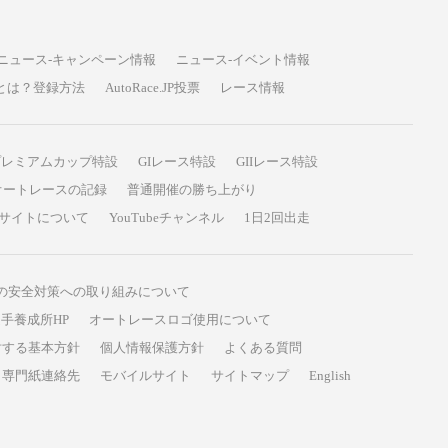
ニュース-キャンペーン情報
ニュース-イベント情報
P投票とは？登録方法
AutoRace.JP投票
レース情報
プレミアムカップ特設
GIレース特設
GIIレース特設
オートレースの記録
普通開催の勝ち上がり
サイトについて
YouTubeチャンネル
1日2回出走
の安全対策への取り組みについて
手養成所HP
オートレースロゴ使用について
対する基本方針
個人情報保護方針
よくある質問
専門紙連絡先
モバイルサイト
サイトマップ
English