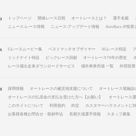
u
トップページ
開催レース日程
オートレースとは？
選手名鑑
ニュース-レース情報
ニュース-アップデート情報
AutoRace.J
s
Gレースムービー集
ベストマッチオブザイヤー
SGレース特設
ミッドナイト特設
ビックレース回顧
オートレース70年の歴史
レース場出走表ダウンロードサービス
場外車券売場 一覧
外部投票
t
採用情報
オートレースの被災地支援について
オートレース場施設
オートレースの払戻金の支払を受けた方へ【お願い】
オートレース選
このサイトについて
利用規約
約定
カスタマーハラスメントに
お客様各種お問合せ・取材申込
長期欠場選手情報
スタッフ募集